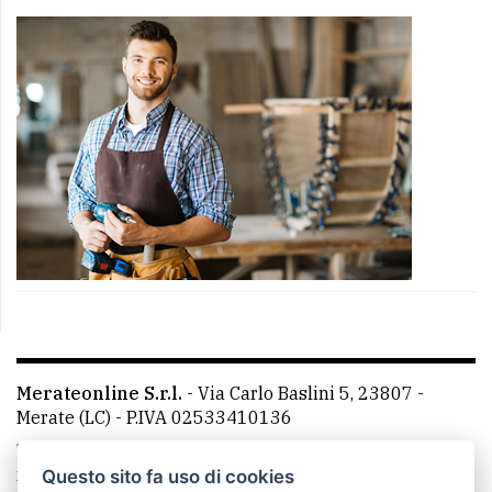
Merateonline S.r.l.
-
Via Carlo Baslini 5, 23807 -
Merate (LC)
- P.IVA 02533410136
Telefono:
039 9902881
- Whatsapp: 351 3481257 - E-
mail: redazione@merateonline.it
Questo sito fa uso di cookies