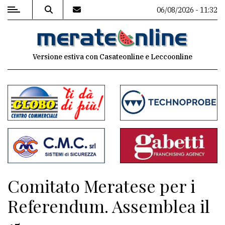
06/08/2026 - 11:32
MENU
Versione estiva con Casateonline e Leccoonline
Editoriale
e
commenti
Contenuti
del
sito
Appuntamenti
Comitato Meratese per i
Associazioni
Referendum. Assemblea il
Meteo