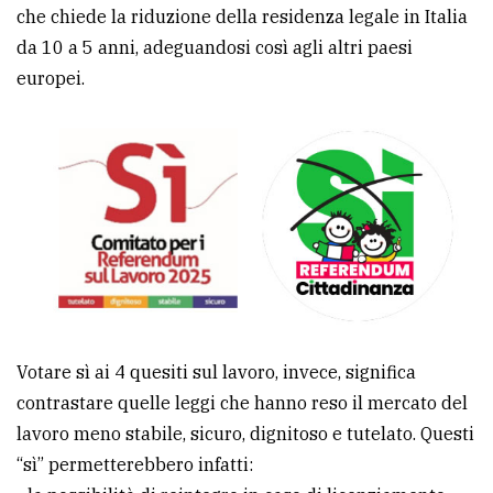
che chiede la riduzione della residenza legale in Italia
Ricerca
da 10 a 5 anni, adeguandosi così agli altri paesi
avanzata
europei.
LE
ALTRE
TESTATE
PRIVACY
Votare sì ai 4 quesiti sul lavoro, invece, significa
Privacy
contrastare quelle leggi che hanno reso il mercato del
policy
lavoro meno stabile, sicuro, dignitoso e tutelato. Questi
“sì” permetterebbero infatti:
Cookie