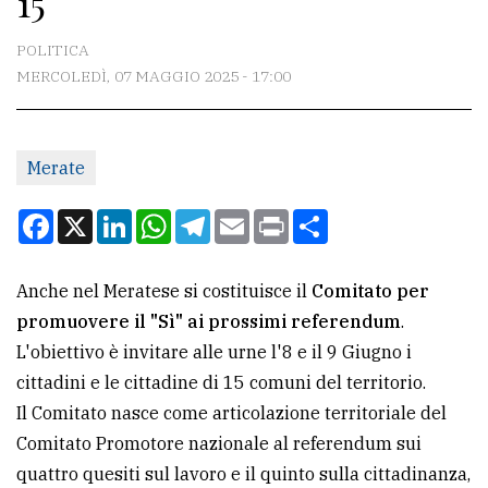
15
CONTATTI
POLITICA
MERCOLEDÌ, 07 MAGGIO 2025 - 17:00
La
redazione
Merate
Scrivici
Per
Facebook
X
LinkedIn
WhatsApp
Telegram
Email
Print
Condividi
la
tua
Anche nel Meratese si costituisce il
Comitato per
pubblicità
promuovere il "Sì" ai prossimi referendum
.
L'obiettivo è invitare alle urne l'8 e il 9 Giugno i
CERCA
cittadini e le cittadine di 15 comuni del territorio.
Il Comitato nasce come articolazione territoriale del
Cerca
Comitato Promotore nazionale al referendum sui
per
quattro quesiti sul lavoro e il quinto sulla cittadinanza,
comune