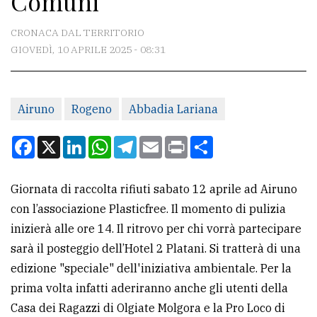
Comuni
CONTATTI
CRONACA DAL TERRITORIO
GIOVEDÌ, 10 APRILE 2025 - 08:31
La
redazione
Airuno
Rogeno
Abbadia Lariana
Scrivici
Per
Facebook
X
LinkedIn
WhatsApp
Telegram
Email
Print
Condividi
la
tua
Giornata di raccolta rifiuti sabato 12 aprile ad Airuno
pubblicità
con l’associazione Plasticfree. Il momento di pulizia
inizierà alle ore 14. Il ritrovo per chi vorrà partecipare
CERCA
sarà il posteggio dell’Hotel 2 Platani. Si tratterà di una
edizione "speciale" dell'iniziativa ambientale. Per la
Cerca
prima volta infatti aderiranno anche gli utenti della
per
Casa dei Ragazzi di Olgiate Molgora e la Pro Loco di
comune