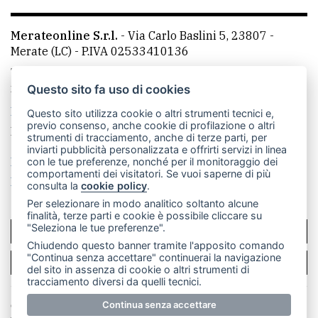
Merateonline S.r.l.
-
Via Carlo Baslini 5, 23807 -
Merate (LC)
- P.IVA 02533410136
Telefono:
039 9902881
- Whatsapp: 351 3481257 - E-
mail: redazione@merateonline.it
Questo sito fa uso di cookies
La redazione
CasateOnline
LeccoOnline
RSS
Questo sito utilizza cookie o altri strumenti tecnici e,
previo consenso, anche cookie di profilazione o altri
Made by
VIP
strumenti di tracciamento, anche di terze parti, per
inviarti pubblicità personalizzata e offrirti servizi in linea
Privacy policy
Cookie policy
con le tue preferenze, nonché per il monitoraggio dei
comportamenti dei visitatori. Se vuoi saperne di più
Rivedi le tue scelte sui cookie
consulta la
cookie policy
.
Per selezionare in modo analitico soltanto alcune
finalità, terze parti e cookie è possibile cliccare su
"Seleziona le tue preferenze".
SCRIVICI
Chiudendo questo banner tramite l'apposito comando
"Continua senza accettare" continuerai la navigazione
PER LA TUA PUBBLICITÀ
del sito in assenza di cookie o altri strumenti di
tracciamento diversi da quelli tecnici.
© Copyright Merateonline S.r.l. - Tutti i diritti riservati.
Continua senza accettare