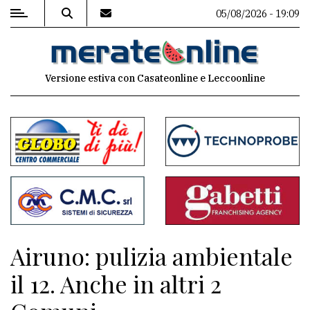
05/08/2026 - 19:09
MENU
Versione estiva con Casateonline e Leccoonline
Editoriale
e
commenti
Contenuti
del
sito
Appuntamenti
Airuno: pulizia ambientale
Associazioni
il 12. Anche in altri 2
Meteo