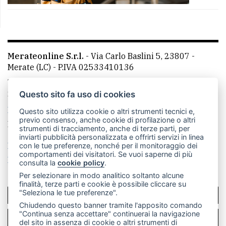
Merateonline S.r.l.
-
Via Carlo Baslini 5, 23807 -
Merate (LC)
- P.IVA 02533410136
Telefono:
039 9902881
- Whatsapp: 351 3481257 - E-
mail: redazione@merateonline.it
Questo sito fa uso di cookies
La redazione
CasateOnline
LeccoOnline
RSS
Questo sito utilizza cookie o altri strumenti tecnici e,
previo consenso, anche cookie di profilazione o altri
Made by
VIP
strumenti di tracciamento, anche di terze parti, per
inviarti pubblicità personalizzata e offrirti servizi in linea
Privacy policy
Cookie policy
con le tue preferenze, nonché per il monitoraggio dei
comportamenti dei visitatori. Se vuoi saperne di più
Rivedi le tue scelte sui cookie
consulta la
cookie policy
.
Per selezionare in modo analitico soltanto alcune
finalità, terze parti e cookie è possibile cliccare su
"Seleziona le tue preferenze".
SCRIVICI
Chiudendo questo banner tramite l'apposito comando
"Continua senza accettare" continuerai la navigazione
PER LA TUA PUBBLICITÀ
del sito in assenza di cookie o altri strumenti di