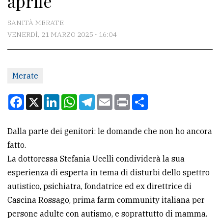
aprile
CONTATTI
SANITÀ MERATE
VENERDÌ, 21 MARZO 2025 - 16:04
La
redazione
Merate
Scrivici
Per
Facebook
X
LinkedIn
WhatsApp
Telegram
Email
Print
Condividi
la
tua
Dalla parte dei genitori: le domande che non ho ancora
pubblicità
fatto.
La dottoressa Stefania Ucelli condividerà la sua
CERCA
esperienza di esperta in tema di disturbi dello spettro
autistico, psichiatra, fondatrice ed ex direttrice di
Cerca
Cascina Rossago, prima farm community italiana per
per
persone adulte con autismo, e soprattutto di mamma.
comune