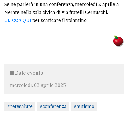
Se ne parlerà in una conferenza, mercoledì 2 aprile a
Ricerca
Merate nella sala civica di via fratelli Cernuschi.
avanzata
CLICCA QUI
per scaricare il volantino
LE
ALTRE
TESTATE
Date evento
mercoledì, 02 aprile 2025
PRIVACY
Privacy
#retesalute
#conferenza
#autismo
policy
Cookie