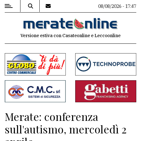
08/08/2026 - 17:47
MENU
Versione estiva con Casateonline e Leccoonline
Editoriale
e
commenti
Contenuti
del
sito
Appuntamenti
Merate: conferenza
Associazioni
sull'autismo, mercoledì 2
Meteo