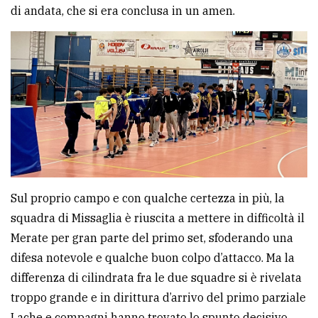
di andata, che si era conclusa in un amen.
Ricerca
avanzata
LE
ALTRE
TESTATE
Sul proprio campo e con qualche certezza in più, la
squadra di Missaglia è riuscita a mettere in difficoltà il
PRIVACY
Merate per gran parte del primo set, sfoderando una
difesa notevole e qualche buon colpo d’attacco. Ma la
Privacy
differenza di cilindrata fra le due squadre si è rivelata
policy
troppo grande e in dirittura d’arrivo del primo parziale
Cookie
Lache e compagni hanno trovato lo spunto decisivo