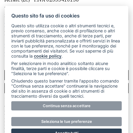
Telefono:
039 9902881
- Whatsapp: 351 3481257 - E-
mail: redazione@merateonline.it
Questo sito fa uso di cookies
La redazione
CasateOnline
LeccoOnline
RSS
Questo sito utilizza cookie o altri strumenti tecnici e,
previo consenso, anche cookie di profilazione o altri
Made by
VIP
strumenti di tracciamento, anche di terze parti, per
inviarti pubblicità personalizzata e offrirti servizi in linea
Privacy policy
Cookie policy
con le tue preferenze, nonché per il monitoraggio dei
comportamenti dei visitatori. Se vuoi saperne di più
Rivedi le tue scelte sui cookie
consulta la
cookie policy
.
Per selezionare in modo analitico soltanto alcune
finalità, terze parti e cookie è possibile cliccare su
"Seleziona le tue preferenze".
SCRIVICI
Chiudendo questo banner tramite l'apposito comando
"Continua senza accettare" continuerai la navigazione
PER LA TUA PUBBLICITÀ
del sito in assenza di cookie o altri strumenti di
tracciamento diversi da quelli tecnici.
© Copyright Merateonline S.r.l. - Tutti i diritti riservati.
Continua senza accettare
E' proibita la riproduzione e pubblicazione anche
parziale di testi, articoli e immagini senza la
Seleziona le tue preferenze
preventiva autorizzazione scritta dell'editore. RI Lecco
numero Rea LC 291.277 - Capitale sociale 10.329,14 €
Accetta tutti