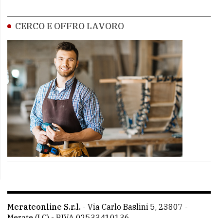
CERCO E OFFRO LAVORO
Merateonline S.r.l.
-
Via Carlo Baslini 5, 23807 -
Merate (LC)
- P.IVA 02533410136