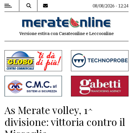
08/08/2026 - 12:24
MENU
Versione estiva con Casateonline e Leccoonline
Editoriale
e
commenti
Contenuti
del
sito
Appuntamenti
As Merate volley, 1^
Associazioni
divisione: vittoria contro il
Meteo