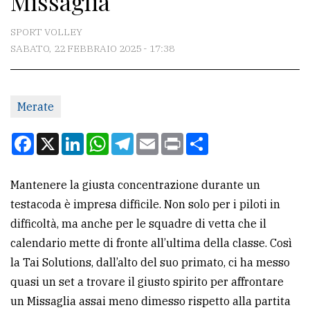
Missaglia
CONTATTI
SPORT VOLLEY
SABATO, 22 FEBBRAIO 2025 - 17:38
La
redazione
Merate
Scrivici
Per
Facebook
X
LinkedIn
WhatsApp
Telegram
Email
Print
Condividi
la
tua
Mantenere la giusta concentrazione durante un
pubblicità
testacoda è impresa difficile. Non solo per i piloti in
difficoltà, ma anche per le squadre di vetta che il
CERCA
calendario mette di fronte all’ultima della classe. Così
la Tai Solutions, dall’alto del suo primato, ci ha messo
Cerca
quasi un set a trovare il giusto spirito per affrontare
per
un Missaglia assai meno dimesso rispetto alla partita
comune