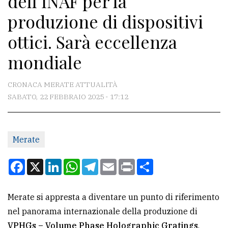
dell’INAF per la
produzione di dispositivi
CONTATTI
ottici. Sarà eccellenza
La
mondiale
redazione
Scrivici
CRONACA MERATE ATTUALITÀ
SABATO, 22 FEBBRAIO 2025 - 17:12
Per
la
tua
Merate
pubblicità
Facebook
X
LinkedIn
WhatsApp
Telegram
Email
Print
Condividi
CERCA
Merate si appresta a diventare un punto di riferimento
Cerca
nel panorama internazionale della produzione di
per
VPHGs – Volume Phase Holographic Gratings
.
comune