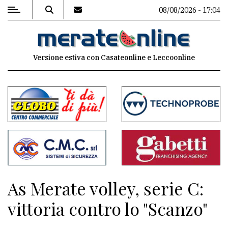
08/08/2026 - 17:04
MENU
Versione estiva con Casateonline e Leccoonline
Editoriale
e
commenti
Contenuti
del
sito
Appuntamenti
As Merate volley, serie C:
Associazioni
vittoria contro lo "Scanzo"
Meteo