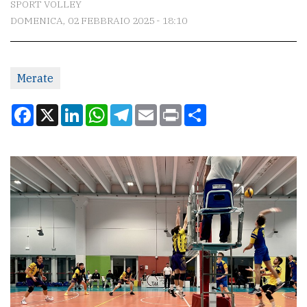
SPORT VOLLEY
DOMENICA, 02 FEBBRAIO 2025 - 18:10
CONTATTI
La
Merate
redazione
Scrivici
Facebook
X
LinkedIn
WhatsApp
Telegram
Email
Print
Condividi
Per
la
tua
pubblicità
CERCA
Cerca
per
comune