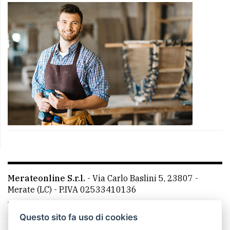
Merateonline S.r.l.
-
Via Carlo Baslini 5, 23807 -
Merate (LC)
- P.IVA 02533410136
Telefono:
039 9902881
- Whatsapp: 351 3481257 - E-
mail: redazione@merateonline.it
Questo sito fa uso di cookies