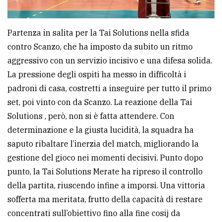
Ricerca
avanzata
Partenza in salita per la Tai Solutions nella sfida
contro Scanzo, che ha imposto da subito un ritmo
aggressivo con un servizio incisivo e una difesa solida.
LE
ALTRE
La pressione degli ospiti ha messo in difficoltà i
TESTATE
padroni di casa, costretti a inseguire per tutto il primo
set, poi vinto con da Scanzo. La reazione della Tai
Solutions , però, non si è fatta attendere. Con
determinazione e la giusta lucidità, la squadra ha
saputo ribaltare l’inerzia del match, migliorando la
gestione del gioco nei momenti decisivi. Punto dopo
PRIVACY
punto, la Tai Solutions Merate ha ripreso il controllo
Privacy
della partita, riuscendo infine a imporsi. Una vittoria
policy
sofferta ma meritata, frutto della capacità di restare
concentrati sull’obiettivo fino alla fine cosij da
Cookie