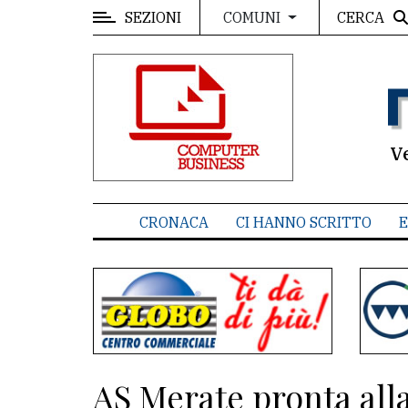
SEZIONI
CERCA
COMUNI
MENU
Editoriale
e
commenti
V
Contenuti
del
CRONACA
CI HANNO SCRITTO
E
sito
Appuntamenti
Associazioni
Meteo
AS Merate pronta alla
CONTATTI