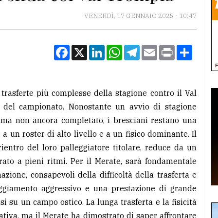
VENERDÌ, 17 GENNAIO 2025 - 10:47
Facebook
X
LinkedIn
WhatsApp
Telegram
Email
Print
Condiv
 trasferte più complesse della stagione contro il Val
 del campionato. Nonostante un avvio di stagione
ama non ancora completato, i bresciani restano una
 un roster di alto livello e a un fisico dominante. Il
entro del loro palleggiatore titolare, reduce da un
rato a pieni ritmi. Per il Merate, sarà fondamentale
zione, consapevoli della difficoltà della trasferta e
teggiamento aggressivo e una prestazione di grande
i su un campo ostico. La lunga trasferta e la fisicità
tiva, ma il Merate ha dimostrato di saper affrontare