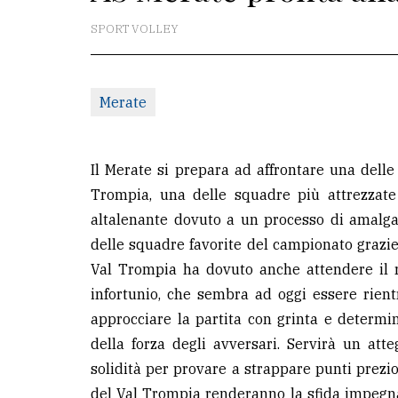
SPORT VOLLEY
La
redazione
Scrivici
Merate
Per
la
Il Merate si prepara ad affrontare una delle
tua
Trompia, una delle squadre più attrezzate
pubblicità
altalenante dovuto a un processo di amalg
delle squadre favorite del campionato grazie a
CERCA
Val Trompia ha dovuto anche attendere il ri
infortunio, che sembra ad oggi essere rient
Cerca
approcciare la partita con grinta e determina
per
della forza degli avversari. Servirà un at
comune
solidità per provare a strappare punti prezios
Ricerca
del Val Trompia renderanno la sfida impegna