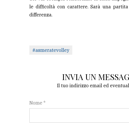
avanzata
le difficoltà con carattere. Sarà una partit
differenza.
LE
ALTRE
TESTATE
#asmeratevolley
INVIA UN MESSA
PRIVACY
Il tuo indirizzo email ed eventua
Privacy
policy
Nome *
Cookie
policy