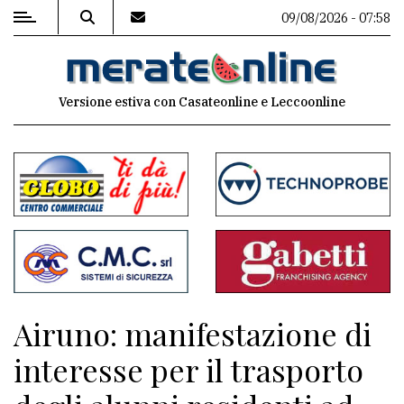
09/08/2026 - 07:58
MENU
Versione estiva con Casateonline e Leccoonline
Editoriale
e
commenti
Contenuti
del
sito
Appuntamenti
Airuno: manifestazione di
Associazioni
interesse per il trasporto
Meteo