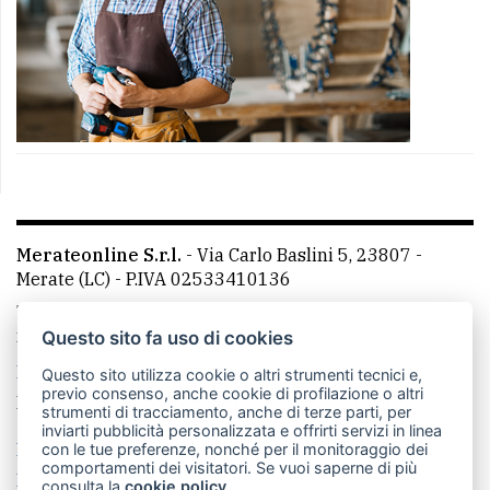
Merateonline S.r.l.
-
Via Carlo Baslini 5, 23807 -
Merate (LC)
- P.IVA 02533410136
Telefono:
039 9902881
- Whatsapp: 351 3481257 - E-
mail: redazione@merateonline.it
Questo sito fa uso di cookies
La redazione
CasateOnline
LeccoOnline
RSS
Questo sito utilizza cookie o altri strumenti tecnici e,
previo consenso, anche cookie di profilazione o altri
Made by
VIP
strumenti di tracciamento, anche di terze parti, per
inviarti pubblicità personalizzata e offrirti servizi in linea
Privacy policy
Cookie policy
con le tue preferenze, nonché per il monitoraggio dei
comportamenti dei visitatori. Se vuoi saperne di più
Rivedi le tue scelte sui cookie
consulta la
cookie policy
.