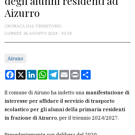
degli alunni residenti ad
Aizurro
CONTATTI
CRONACA DAL TERRITORIO
La
LUNEDÌ, 26 AGOSTO 2024 - 10:18
redazione
Scrivici
Per
Airuno
la
Facebook
X
LinkedIn
WhatsApp
Telegram
Email
Print
Condividi
tua
pubblicità
Il comune di Airuno ha indetto una
manifestazione di
interesse per affidare il servizio di trasporto
CERCA
scolastico per gli alunni della primaria residenti
Cerca
in frazione di Aizurro
, per il triennio 2024/2027.
per
comune
Precedentemente con delibera del 2020