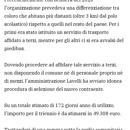
l'organizzazione prevedeva una differenziazione tra
Ricerca
coloro che abitano più distanti (oltre 3 km) dal polo
avanzata
scolastico) rispetto a quelli nel resto del paese. Per i
primi era stato istituito un servizio di trasporto
LE
affidato a terzi, mentre per gli altri ci si era avvalsi del
ALTRE
TESTATE
piedibus.
Dovendo procedere ad affidare tale servizio a terzi,
non disponendo il comune nè di personale proprio nè
di mezzi, l'amministrazione Lavelli ha avviato idonea
procedura di selezione del nuovo contraente.
PRIVACY
Su un totale stimato di 172 giorni anno di utilizzo,
Privacy
l'importo per il triennio è da stimarsi in 49.308 euro.
policy
Cookie
Trattandosi di una somma sotto la soglia comunitaria,