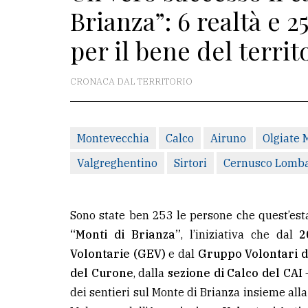
Brianza”: 6 realtà e 
La
per il bene del territ
redazione
Scrivici
CRONACA DAL TERRITORIO
Per
la
tua
Montevecchia
Calco
Airuno
Olgiate 
pubblicità
Valgreghentino
Sirtori
Cernusco Lomb
CERCA
Sono state ben 253 le persone che quest’est
Cerca
“Monti di Brianza”
, l’iniziativa che dal
2
per
Volontarie (GEV)
e dal
Gruppo Volontari d
comune
del Curone
, dalla
sezione di Calco del CAI
–
dei sentieri sul Monte di Brianza insieme all
Ricerca