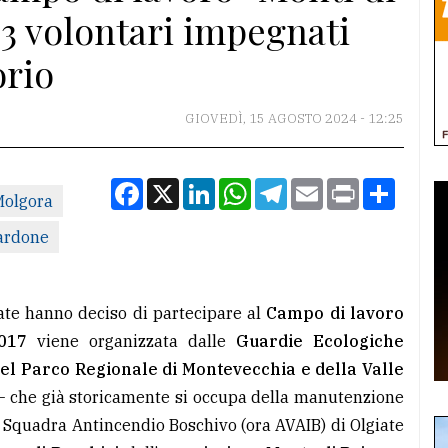
253 volontari impegnati
orio
GIOVEDÌ, 15 AGOSTO 2024 - 12:25
Facebook
X
LinkedIn
WhatsApp
Telegram
Email
Print
Condiv
Molgora
ardone
ate hanno deciso di partecipare al
Campo di lavoro
017
viene organizzata dalle
Guardie Ecologiche
el Parco Regionale di Montevecchia e della Valle
 che già storicamente si occupa della manutenzione
a Squadra Antincendio Boschivo (ora AVAIB) di Olgiate