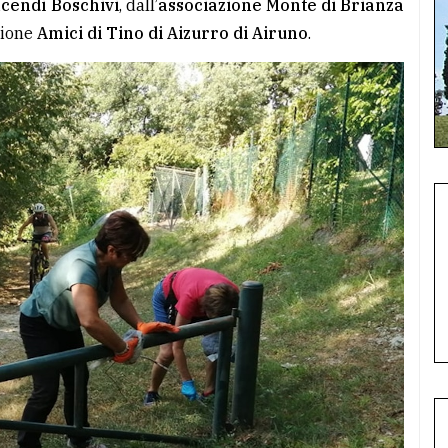
ncendi Boschivi
, dall’
associazione Monte di Brianza
zione
Amici di Tino di Aizurro di Airuno
.