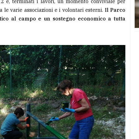
 12 e, terminati i lavori, un momento conviviale per
a le varie associazioni e i volontari esterni.
Il Parco
stico al campo e un sostegno economico a tutta