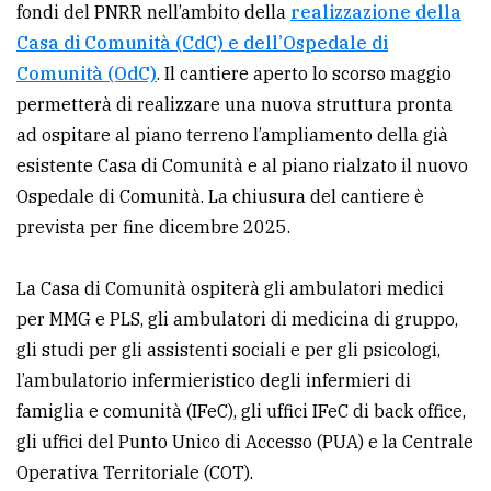
fondi del PNRR nell’ambito della
realizzazione della
Ricerca
Casa di Comunità (CdC) e dell’Ospedale di
avanzata
Comunità (OdC)
. Il cantiere aperto lo scorso maggio
permetterà di realizzare una nuova struttura pronta
ad ospitare al piano terreno l’ampliamento della già
LE
ALTRE
esistente Casa di Comunità e al piano rialzato il nuovo
TESTATE
Ospedale di Comunità. La chiusura del cantiere è
prevista per fine dicembre 2025.
La Casa di Comunità ospiterà gli ambulatori medici
per MMG e PLS, gli ambulatori di medicina di gruppo,
gli studi per gli assistenti sociali e per gli psicologi,
PRIVACY
l’ambulatorio infermieristico degli infermieri di
Privacy
famiglia e comunità (IFeC), gli uffici IFeC di back office,
policy
gli uffici del Punto Unico di Accesso (PUA) e la Centrale
Operativa Territoriale (COT).
Cookie