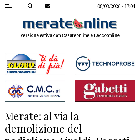
08/08/2026 - 17:04
MENU
Versione estiva con Casateonline e Leccoonline
Editoriale
e
commenti
Contenuti
del
sito
Appuntamenti
Merate: al via la
Associazioni
demolizione del
Meteo