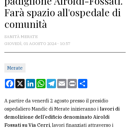
padiglione Airoldi-Fossati.
Farà spazio all'ospedale di
CONTATTI
comunità
La
redazione
SANITÀ MERATE
GIOVEDÌ, 01 AGOSTO 2024 - 10:57
Scrivici
Per
la
Merate
tua
pubblicità
Facebook
X
LinkedIn
WhatsApp
Telegram
Email
Print
Condividi
CERCA
A partire da venerdì 2 agosto presso il presidio
ospedaliero Mandic di Merate inizieranno i
lavori di
Cerca
demolizione dell’edificio denominato Airoldi
per
Fossati su Via Cerri
, lavori finanziati attraverso i
comune