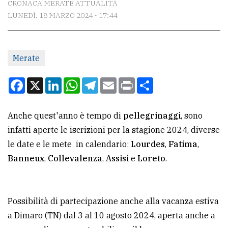
CRONACA MERATE ATTUALITÀ
LUNEDÌ, 18 MARZO 2024 - 17:44
CONTATTI
La
Merate
redazione
Scrivici
Facebook
X
LinkedIn
WhatsApp
Telegram
Email
Print
Condividi
Per
la
Anche quest'anno è tempo di
pellegrinaggi
, sono
tua
infatti aperte le iscrizioni per la stagione 2024, diverse
pubblicità
le date e le mete in calendario:
Lourdes
,
Fatima
,
Banneux
,
Collevalenza
,
Assisi
e
Loreto
.
CERCA
Cerca
Possibilità di partecipazione anche alla vacanza estiva
per
a Dimaro (TN) dal 3 al 10 agosto 2024, aperta anche a
comune