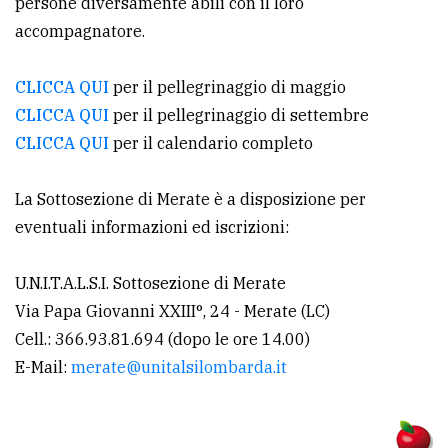
persone diversamente abili con il loro
accompagnatore.
Ricerca
avanzata
CLICCA QUI
per il pellegrinaggio di maggio
CLICCA QUI
per il pellegrinaggio di settembre
LE
CLICCA QUI
per il calendario completo
ALTRE
TESTATE
La Sottosezione di Merate è a disposizione per
eventuali informazioni ed iscrizioni:
U.N.I.T.A.L.S.I. Sottosezione di Merate
Via Papa Giovanni XXIII°, 24 - Merate (LC)
PRIVACY
Cell.: 366.93.81.694 (dopo le ore 14.00)
Privacy
E-Mail:
merate@unitalsilombarda.it
policy
Cookie