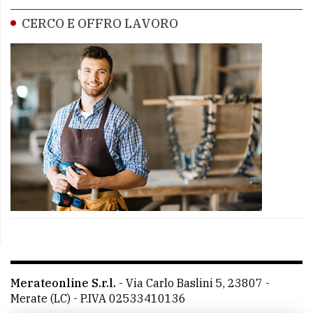
CERCO E OFFRO LAVORO
Merateonline S.r.l.
-
Via Carlo Baslini 5, 23807 -
Merate (LC)
- P.IVA 02533410136