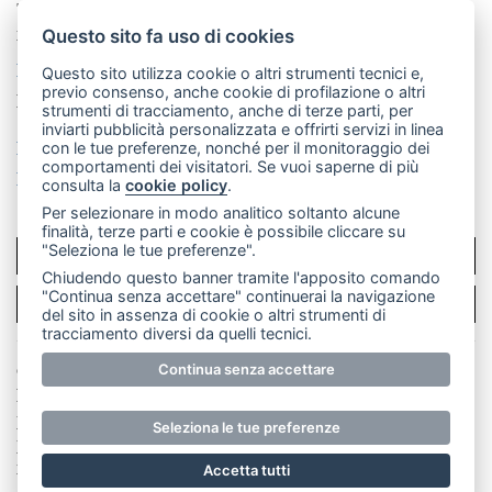
Telefono:
039 9902881
- Whatsapp: 351 3481257 - E-
mail: redazione@merateonline.it
Questo sito fa uso di cookies
La redazione
CasateOnline
LeccoOnline
RSS
Questo sito utilizza cookie o altri strumenti tecnici e,
previo consenso, anche cookie di profilazione o altri
Made by
VIP
strumenti di tracciamento, anche di terze parti, per
inviarti pubblicità personalizzata e offrirti servizi in linea
Privacy policy
Cookie policy
con le tue preferenze, nonché per il monitoraggio dei
comportamenti dei visitatori. Se vuoi saperne di più
Rivedi le tue scelte sui cookie
consulta la
cookie policy
.
Per selezionare in modo analitico soltanto alcune
finalità, terze parti e cookie è possibile cliccare su
"Seleziona le tue preferenze".
SCRIVICI
Chiudendo questo banner tramite l'apposito comando
"Continua senza accettare" continuerai la navigazione
PER LA TUA PUBBLICITÀ
del sito in assenza di cookie o altri strumenti di
tracciamento diversi da quelli tecnici.
© Copyright Merateonline S.r.l. - Tutti i diritti riservati.
Continua senza accettare
E' proibita la riproduzione e pubblicazione anche
parziale di testi, articoli e immagini senza la
Seleziona le tue preferenze
preventiva autorizzazione scritta dell'editore. RI Lecco
numero Rea LC 291.277 - Capitale sociale 10.329,14 €
Accetta tutti