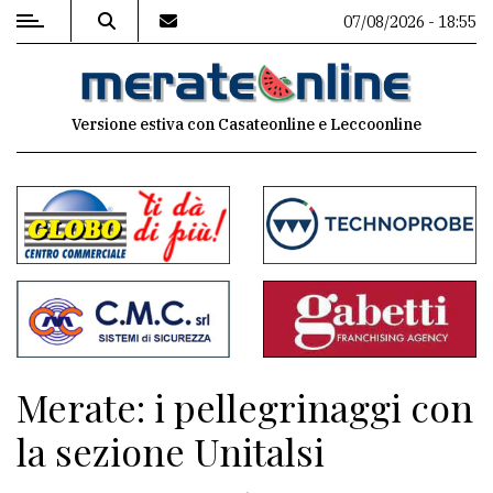
07/08/2026 - 18:55
MENU
Versione estiva con Casateonline e Leccoonline
Editoriale
e
commenti
Contenuti
del
sito
Appuntamenti
Merate: i pellegrinaggi con
Associazioni
la sezione Unitalsi
Meteo