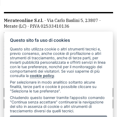
Merateonline S.r.l.
-
Via Carlo Baslini 5, 23807 -
Merate (LC)
- P.IVA 02533410136
Telefono:
039 9902881
- Whatsapp: 351 3481257 - E-
mail: redazione@merateonline.it
Questo sito fa uso di cookies
La redazione
CasateOnline
LeccoOnline
RSS
Questo sito utilizza cookie o altri strumenti tecnici e,
previo consenso, anche cookie di profilazione o altri
Made by
VIP
strumenti di tracciamento, anche di terze parti, per
inviarti pubblicità personalizzata e offrirti servizi in linea
Privacy policy
Cookie policy
con le tue preferenze, nonché per il monitoraggio dei
comportamenti dei visitatori. Se vuoi saperne di più
Rivedi le tue scelte sui cookie
consulta la
cookie policy
.
Per selezionare in modo analitico soltanto alcune
finalità, terze parti e cookie è possibile cliccare su
"Seleziona le tue preferenze".
SCRIVICI
Chiudendo questo banner tramite l'apposito comando
"Continua senza accettare" continuerai la navigazione
PER LA TUA PUBBLICITÀ
del sito in assenza di cookie o altri strumenti di
tracciamento diversi da quelli tecnici.