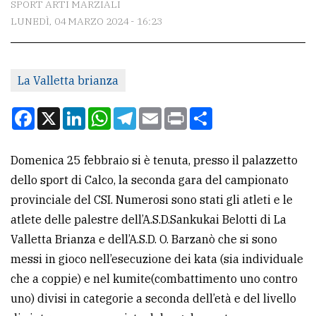
SPORT ARTI MARZIALI
LUNEDÌ, 04 MARZO 2024 - 16:23
CONTATTI
La
La Valletta brianza
redazione
Scrivici
Facebook
X
LinkedIn
WhatsApp
Telegram
Email
Print
Condividi
Per
la
Domenica 25 febbraio si è tenuta, presso il palazzetto
tua
dello sport di Calco, la seconda gara del campionato
pubblicità
provinciale del CSI. Numerosi sono stati gli atleti e le
atlete delle palestre dell’A.S.D.Sankukai Belotti di La
Valletta Brianza e dell’A.S.D. O. Barzanò che si sono
CERCA
messi in gioco nell’esecuzione dei kata (sia individuale
Cerca
che a coppie) e nel kumite(combattimento uno contro
per
uno) divisi in categorie a seconda dell’età e del livello
comune