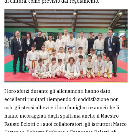
di cintura, come previsto dal regolamento.
Ricerca
avanzata
LE
ALTRE
TESTATE
I loro sforzi durante gli allenamenti hanno dato
PRIVACY
eccellenti risultati riempendo di soddisfazione non
solo gli stessi allievi e i loro famigliari e amici,che li
Privacy
hanno incoraggiati dagli spalti,ma anche il Maestro
policy
Fausto Belotti e i suoi collaboratori: gli istruttori Marco
Cookie