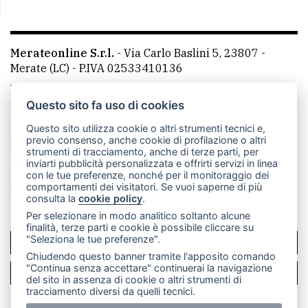
Merateonline S.r.l.
-
Via Carlo Baslini 5, 23807 -
Merate (LC)
- P.IVA 02533410136
Telefono:
039 9902881
- Whatsapp: 351 3481257 - E-
mail: redazione@merateonline.it
Questo sito fa uso di cookies
La redazione
CasateOnline
LeccoOnline
RSS
Questo sito utilizza cookie o altri strumenti tecnici e,
previo consenso, anche cookie di profilazione o altri
Made by
VIP
strumenti di tracciamento, anche di terze parti, per
inviarti pubblicità personalizzata e offrirti servizi in linea
Privacy policy
Cookie policy
con le tue preferenze, nonché per il monitoraggio dei
comportamenti dei visitatori. Se vuoi saperne di più
Rivedi le tue scelte sui cookie
consulta la
cookie policy
.
Per selezionare in modo analitico soltanto alcune
finalità, terze parti e cookie è possibile cliccare su
"Seleziona le tue preferenze".
SCRIVICI
Chiudendo questo banner tramite l'apposito comando
"Continua senza accettare" continuerai la navigazione
PER LA TUA PUBBLICITÀ
del sito in assenza di cookie o altri strumenti di
tracciamento diversi da quelli tecnici.