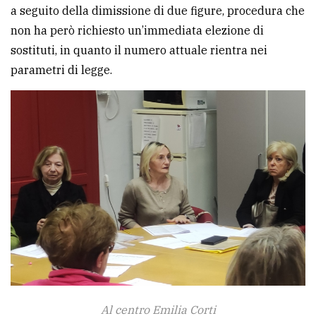
a seguito della dimissione di due figure, procedura che
Ricerca
non ha però richiesto un’immediata elezione di
avanzata
sostituti, in quanto il numero attuale rientra nei
parametri di legge.
LE
ALTRE
TESTATE
PRIVACY
Privacy
policy
Cookie
Al centro Emilia Corti