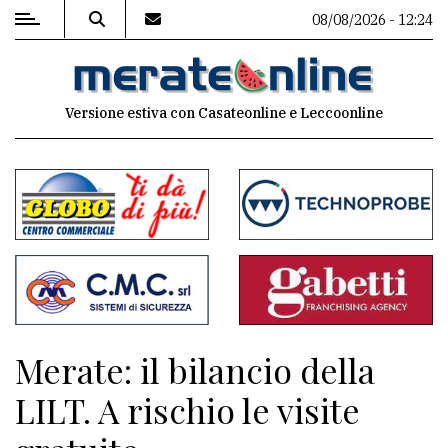
08/08/2026 - 12:24
MENU
Versione estiva con Casateonline e Leccoonline
Editoriale
e
commenti
Contenuti
del
sito
Appuntamenti
Merate: il bilancio della
Associazioni
LILT. A rischio le visite
Meteo