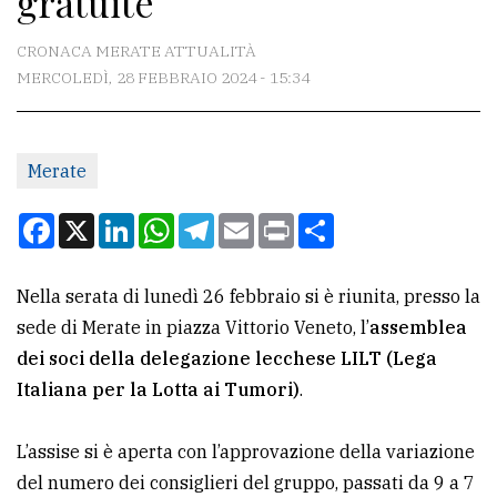
gratuite
CONTATTI
CRONACA MERATE ATTUALITÀ
MERCOLEDÌ, 28 FEBBRAIO 2024 - 15:34
La
redazione
Merate
Scrivici
Per
Facebook
X
LinkedIn
WhatsApp
Telegram
Email
Print
Condividi
la
tua
Nella serata di lunedì 26 febbraio si è riunita, presso la
pubblicità
sede di Merate in piazza Vittorio Veneto, l’
assemblea
dei soci della delegazione lecchese LILT (Lega
CERCA
Italiana per la Lotta ai Tumori)
.
Cerca
L’assise si è aperta con l’approvazione della variazione
per
del numero dei consiglieri del gruppo, passati da 9 a 7
comune