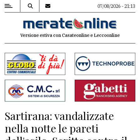
07/08/2026 - 21:13
MENU
Versione estiva con Casateonline e Leccoonline
Editoriale
e
commenti
Contenuti
del
sito
Appuntamenti
Sartirana: vandalizzate
Associazioni
nella notte le pareti
Meteo