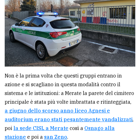
Non è la prima volta che questi gruppi entrano in
azione e si scagliano in questa modalità contro il
sistema e le istituzioni: a Merate la parete del cimitero
principale è stata più volte imbrattata e ritinteggiata,
a giugno dello scorso anno liceo Agnesi e
auditorium erano stati pesantemente vandalizzati
,
poi
la sede CISL a Merate
così a
Osnago alla
stazione
e poi a
san Zeno
.