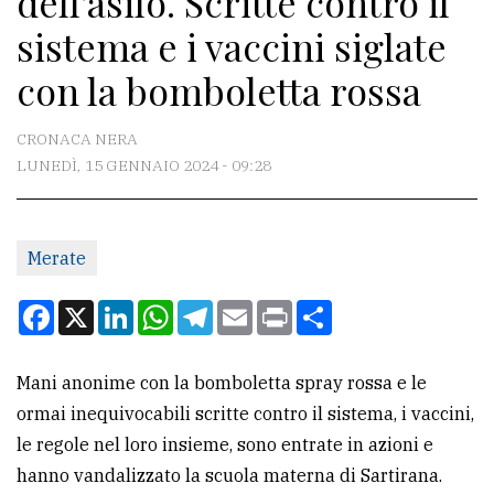
dell'asilo. Scritte contro il
sistema e i vaccini siglate
CONTATTI
con la bomboletta rossa
La
redazione
CRONACA NERA
LUNEDÌ, 15 GENNAIO 2024 - 09:28
Scrivici
Per
la
Merate
tua
pubblicità
Facebook
X
LinkedIn
WhatsApp
Telegram
Email
Print
Condividi
CERCA
Mani anonime con la bomboletta spray rossa e le
ormai inequivocabili scritte contro il sistema, i vaccini,
Cerca
le regole nel loro insieme, sono entrate in azioni e
per
hanno vandalizzato la scuola materna di Sartirana.
comune