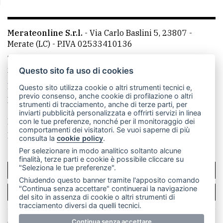
Merateonline S.r.l.
-
Via Carlo Baslini 5, 23807 -
Merate (LC)
- P.IVA 02533410136
Telefono:
039 9902881
- Whatsapp: 351 3481257 - E-
mail: redazione@merateonline.it
Questo sito fa uso di cookies
La redazione
CasateOnline
LeccoOnline
RSS
Questo sito utilizza cookie o altri strumenti tecnici e,
previo consenso, anche cookie di profilazione o altri
Made by
VIP
strumenti di tracciamento, anche di terze parti, per
inviarti pubblicità personalizzata e offrirti servizi in linea
Privacy policy
Cookie policy
con le tue preferenze, nonché per il monitoraggio dei
comportamenti dei visitatori. Se vuoi saperne di più
Rivedi le tue scelte sui cookie
consulta la
cookie policy
.
Per selezionare in modo analitico soltanto alcune
finalità, terze parti e cookie è possibile cliccare su
"Seleziona le tue preferenze".
SCRIVICI
Chiudendo questo banner tramite l'apposito comando
"Continua senza accettare" continuerai la navigazione
PER LA TUA PUBBLICITÀ
del sito in assenza di cookie o altri strumenti di
tracciamento diversi da quelli tecnici.
© Copyright Merateonline S.r.l. - Tutti i diritti riservati.
Continua senza accettare