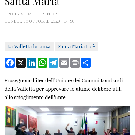
Santa Maria
CONTATTI
CRONACA DAL TERRITORIO
LUNEDÌ, 30 OTTOBRE 2023 - 14:58
La
redazione
La Valletta brianza
Santa Maria Hoè
Scrivici
Per
Facebook
X
LinkedIn
WhatsApp
Telegram
Email
Print
Condividi
la
tua
Proseguono l'iter dell'Unione dei Comuni Lombardi
pubblicità
della Valletta per approvare le ultime delibere utili
allo scioglimento dell'Ente.
CERCA
Cerca
per
comune