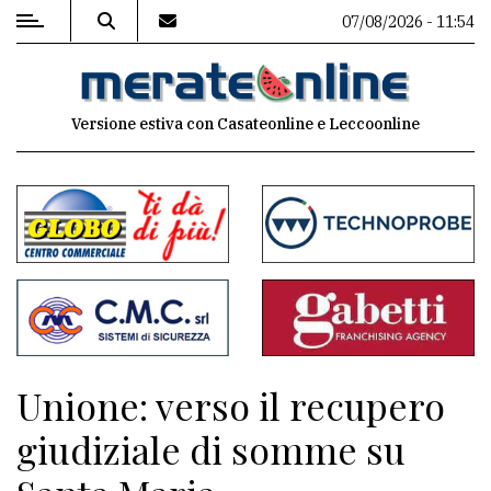
07/08/2026 - 11:54
MENU
Versione estiva con Casateonline e Leccoonline
Editoriale
e
commenti
Contenuti
del
sito
Appuntamenti
Unione: verso il recupero
Associazioni
giudiziale di somme su
Meteo