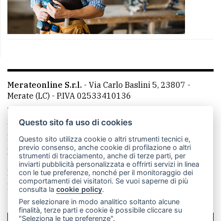
Merateonline S.r.l.
-
Via Carlo Baslini 5, 23807 -
Merate (LC)
- P.IVA 02533410136
Telefono:
039 9902881
- Whatsapp: 351 3481257 - E-
mail: redazione@merateonline.it
Questo sito fa uso di cookies
La redazione
CasateOnline
LeccoOnline
RSS
Questo sito utilizza cookie o altri strumenti tecnici e,
previo consenso, anche cookie di profilazione o altri
Made by
VIP
strumenti di tracciamento, anche di terze parti, per
inviarti pubblicità personalizzata e offrirti servizi in linea
Privacy policy
Cookie policy
con le tue preferenze, nonché per il monitoraggio dei
comportamenti dei visitatori. Se vuoi saperne di più
Rivedi le tue scelte sui cookie
consulta la
cookie policy
.
Per selezionare in modo analitico soltanto alcune
finalità, terze parti e cookie è possibile cliccare su
"Seleziona le tue preferenze".
SCRIVICI