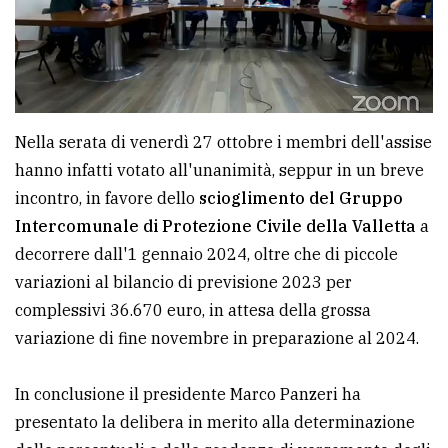
Ricerca
avanzata
LE
Nella serata di venerdì 27 ottobre i membri dell'assise
ALTRE
TESTATE
hanno infatti votato all'unanimità, seppur in un breve
incontro, in favore dello
scioglimento del Gruppo
Intercomunale di Protezione Civile della Valletta
a
decorrere dall'1 gennaio 2024, oltre che di piccole
variazioni al bilancio di previsione 2023 per
complessivi 36.670 euro, in attesa della grossa
PRIVACY
variazione di fine novembre in preparazione al 2024.
Privacy
policy
In conclusione il presidente Marco Panzeri ha
presentato la delibera in merito alla determinazione
Cookie