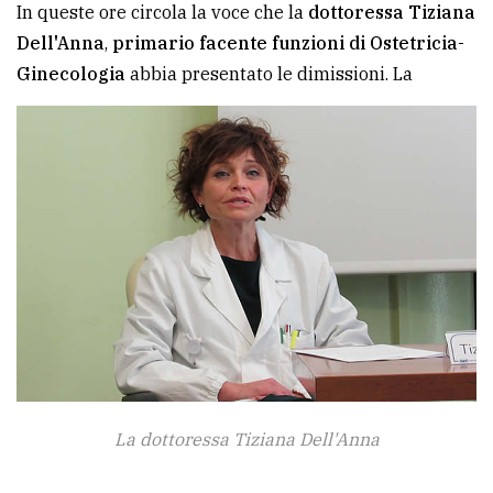
In queste ore circola la voce che la
dottoressa Tiziana
Ricerca
Dell'Anna
,
primario facente funzioni di Ostetricia-
avanzata
Ginecologia
abbia presentato le dimissioni. La
LE
ALTRE
TESTATE
PRIVACY
Privacy
policy
La dottoressa Tiziana Dell'Anna
Cookie