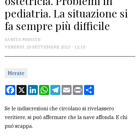
ostetricia. Problemi in
pediatria. La situazione si
CONTATTI
fa sempre più difficile
La
redazione
SANITÀ MERATE
VENERDÌ, 29 SETTEMBRE 2023 - 12:18
Scrivici
Per
la
Merate
tua
pubblicità
Facebook
X
LinkedIn
WhatsApp
Telegram
Email
Print
Condividi
CERCA
Se le indiscrezioni che circolano si rivelassero
veritiere, si può affermare che la nave affonda. E chi
Cerca
può scappa.
per
comune