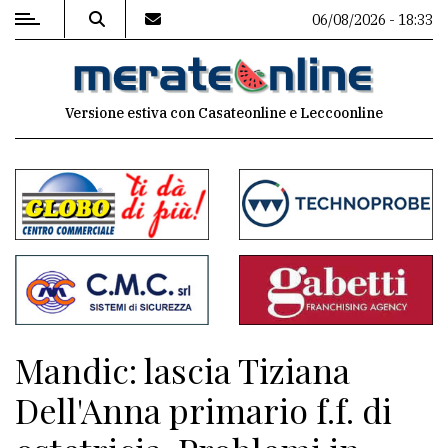
06/08/2026 - 18:33
MENU
Versione estiva con Casateonline e Leccoonline
Editoriale
e
commenti
Contenuti
del
sito
Appuntamenti
Mandic: lascia Tiziana
Associazioni
Dell'Anna primario f.f. di
Meteo