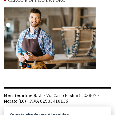
CERCO E OFFRO LAVORO
Merateonline S.r.l.
-
Via Carlo Baslini 5, 23807 -
Merate (LC)
- P.IVA 02533410136
Telefono:
039 9902881
- Whatsapp: 351 3481257 - E-
mail: redazione@merateonline.it
Questo sito fa uso di cookies