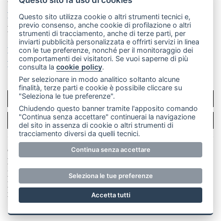
La redazione
CasateOnline
LeccoOnline
RSS
Questo sito utilizza cookie o altri strumenti tecnici e,
previo consenso, anche cookie di profilazione o altri
Made by
VIP
strumenti di tracciamento, anche di terze parti, per
inviarti pubblicità personalizzata e offrirti servizi in linea
Privacy policy
Cookie policy
con le tue preferenze, nonché per il monitoraggio dei
comportamenti dei visitatori. Se vuoi saperne di più
Rivedi le tue scelte sui cookie
consulta la
cookie policy
.
Per selezionare in modo analitico soltanto alcune
finalità, terze parti e cookie è possibile cliccare su
"Seleziona le tue preferenze".
SCRIVICI
Chiudendo questo banner tramite l'apposito comando
"Continua senza accettare" continuerai la navigazione
PER LA TUA PUBBLICITÀ
del sito in assenza di cookie o altri strumenti di
tracciamento diversi da quelli tecnici.
Continua senza accettare
© Copyright Merateonline S.r.l. - Tutti i diritti riservati.
E' proibita la riproduzione e pubblicazione anche
parziale di testi, articoli e immagini senza la
Seleziona le tue preferenze
preventiva autorizzazione scritta dell'editore. RI Lecco
numero Rea LC 291.277 - Capitale sociale 10.329,14 €
Accetta tutti