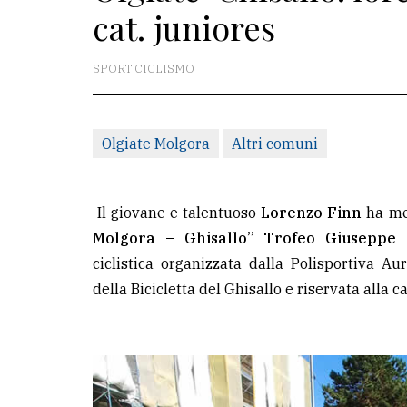
cat. juniores
La
redazione
SPORT CICLISMO
Scrivici
Per
Olgiate Molgora
Altri comuni
la
tua
pubblicità
Il giovane e talentuoso
Lorenzo Finn
ha mes
Molgora – Ghisallo” Trofeo Giuseppe
ciclistica organizzata dalla Polisportiva A
CERCA
della Bicicletta del Ghisallo e riservata alla c
Cerca
per
comune
Ricerca