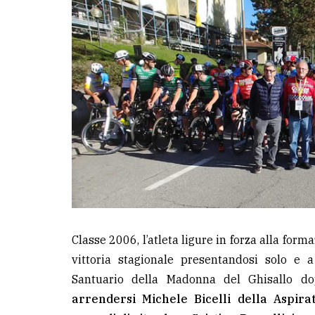
avanzata
LE
ALTRE
TESTATE
PRIVACY
Privacy
Classe 2006, l’atleta ligure in forza alla for
policy
vittoria stagionale presentandosi solo e 
Cookie
Santuario della Madonna del Ghisallo 
policy
arrendersi Michele Bicelli della Aspira