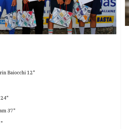
rin Baiocchi 12"
 24"
eam 37"
5"