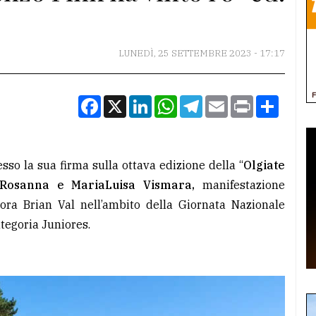
LUNEDÌ, 25 SETTEMBRE 2023 - 17:17
Facebook
X
LinkedIn
WhatsApp
Telegram
Email
Print
Condiv
so la sua firma sulla ottava edizione della “
Olgiate
 Rosanna e MariaLuisa Vismara,
manifestazione
urora Brian Val nell’ambito della Giornata Nazionale
ategoria Juniores.