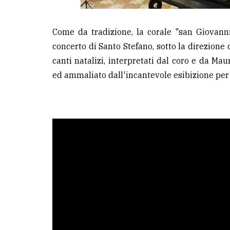
avanzata
Come da tradizione, la corale "san Giovann
LE
concerto di Santo Stefano, sotto la direzione
ALTRE
TESTATE
canti natalizi, interpretati dal coro e da Mau
ed ammaliato dall'incantevole esibizione per 
PRIVACY
Privacy
policy
Cookie
policy