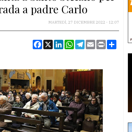
trada a padre Carlo
MARTEDÌ, 27 DICEMBRE 2022 - 12:07
Facebook
X
LinkedIn
WhatsApp
Telegram
Email
Print
Condiv