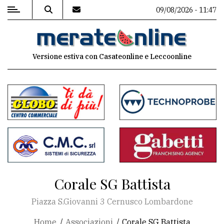
09/08/2026 - 11:47
MENU
Versione estiva con Casateonline e Leccoonline
Editoriale
e
commenti
Contenuti
del
sito
Appuntamenti
Corale SG Battista
Associazioni
Piazza S.Giovanni 3 Cernusco Lombardone
Meteo
Home
Associazioni
Corale SG Battista