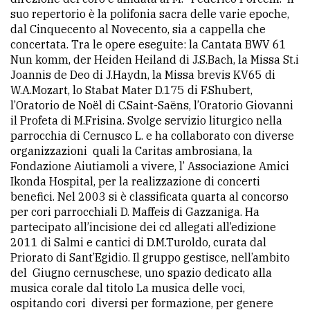
suo repertorio è la polifonia sacra delle varie epoche,
Ricerca
dal Cinquecento al Novecento, sia a cappella che
avanzata
concertata. Tra le opere eseguite: la Cantata BWV 61
Nun komm, der Heiden Heiland di J.S.Bach, la Missa St.і
Joannis de Deo di J.Haydn, la Missa brevis KV65 di
W.A.Mozart, lo Stabat Mater D.175 di F.Shubert,
LE
ALTRE
l’Oratorio de Noël di C.Saint-Saëns, l’Oratorio Giovanni
TESTATE
il Profeta di M.Frisina. Svolge servizio liturgico nella
parrocchia di Cernusco L. e ha collaborato con diverse
organizzazioni quali la Caritas ambrosiana, la
Fondazione Aiutiamoli a vivere, l’ Associazione Amici
Ikonda Hospital, per la realizzazione di concerti
benefici. Nel 2003 si è classificata quarta al concorso
per cori parrocchiali D. Maffeis di Gazzaniga. Ha
PRIVACY
partecipato all’incisione dei cd allegati all’edizione
2011 di Salmi e cantici di D.M.Turoldo, curata dal
Privacy
Priorato di Sant’Egidio. Il gruppo gestisce, nell’ambito
policy
del Giugno cernuschese, uno spazio dedicato alla
musica corale dal titolo La musica delle voci,
Cookie
ospitando cori diversi per formazione, per genere