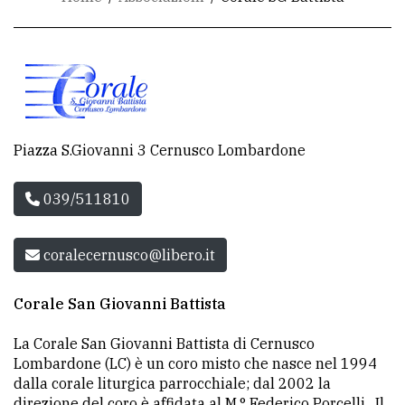
CONTATTI
La
redazione
Scrivici
Piazza S.Giovanni 3 Cernusco Lombardone
Per
039/511810
la
tua
pubblicità
coralecernusco@libero.it
Corale San Giovanni Battista
CERCA
La Corale San Giovanni Battista di Cernusco
Cerca
Lombardone (LC) è un coro misto che nasce nel 1994
per
dalla corale liturgica parrocchiale; dal 2002 la
comune
direzione del coro è affidata al M.° Federico Porcelli. Il