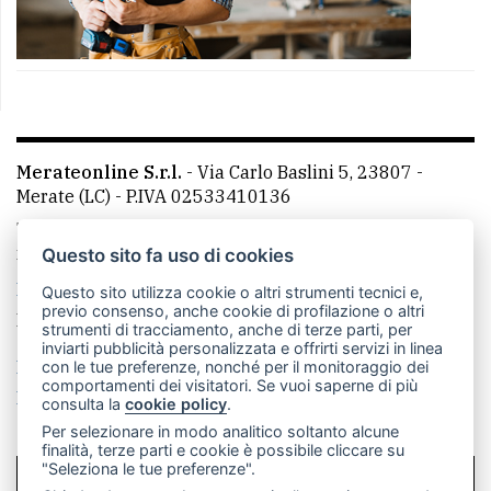
Merateonline S.r.l.
-
Via Carlo Baslini 5, 23807 -
Merate (LC)
- P.IVA 02533410136
Telefono:
039 9902881
- Whatsapp: 351 3481257 - E-
mail: redazione@merateonline.it
Questo sito fa uso di cookies
La redazione
CasateOnline
LeccoOnline
RSS
Questo sito utilizza cookie o altri strumenti tecnici e,
previo consenso, anche cookie di profilazione o altri
Made by
VIP
strumenti di tracciamento, anche di terze parti, per
inviarti pubblicità personalizzata e offrirti servizi in linea
Privacy policy
Cookie policy
con le tue preferenze, nonché per il monitoraggio dei
comportamenti dei visitatori. Se vuoi saperne di più
Rivedi le tue scelte sui cookie
consulta la
cookie policy
.
Per selezionare in modo analitico soltanto alcune
finalità, terze parti e cookie è possibile cliccare su
"Seleziona le tue preferenze".
SCRIVICI