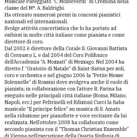
Musicale Pareggiato “C. Monteverdi” di Cremona nella
classe del M°. A. Baldrighi.
Ha ottenuto numerosi premi in concorsi pianistici
nazionali ed internazionali.
Svolge attività concertistica che lo ha portato ad
esibirsi in molte città italiane come pianista e come
direttore di coro.
Dal 2002 è direttore della Corale S. Giovanni Battista
di Cernusco L. e dal 2004 del Coro Polifonico
dell’Accademia “A. Mozzati” di Mezzago. Nel 2004 ha
diretto l’ “Oratorio di Natale” di Saint-Saëns per soli,
coro e orchestra e nel giugno 2006 la “Petite Messe
Solennelle” di Rossini dove svolgeva anche il ruolo di
pianista; in collaborazione con l’attore R. Farina ha
eseguito nelle principali città italiane (Roma, Milano,
Napoli, ecc.) per Feltrinelli ed Edizioni Curci la fiaba
musicale “Il principe felice” su musica di S. Amato
nella riduzione per pianoforte e voce recitante da lui
realizzata. Nell’ottobre 2008 ha collaborato come
secondo pianista con il “Thomas Christian Ensemble”
di Vienna nell’esecuzione della Quarta Sinfonia di