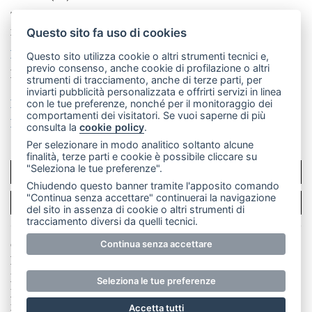
Telefono:
039 9902881
- Whatsapp: 351 3481257 - E-
mail: redazione@merateonline.it
Questo sito fa uso di cookies
La redazione
CasateOnline
LeccoOnline
RSS
Questo sito utilizza cookie o altri strumenti tecnici e,
previo consenso, anche cookie di profilazione o altri
Made by
VIP
strumenti di tracciamento, anche di terze parti, per
inviarti pubblicità personalizzata e offrirti servizi in linea
Privacy policy
Cookie policy
con le tue preferenze, nonché per il monitoraggio dei
comportamenti dei visitatori. Se vuoi saperne di più
Rivedi le tue scelte sui cookie
consulta la
cookie policy
.
Per selezionare in modo analitico soltanto alcune
finalità, terze parti e cookie è possibile cliccare su
"Seleziona le tue preferenze".
SCRIVICI
Chiudendo questo banner tramite l'apposito comando
"Continua senza accettare" continuerai la navigazione
PER LA TUA PUBBLICITÀ
del sito in assenza di cookie o altri strumenti di
tracciamento diversi da quelli tecnici.
Continua senza accettare
© Copyright Merateonline S.r.l. - Tutti i diritti riservati.
E' proibita la riproduzione e pubblicazione anche
parziale di testi, articoli e immagini senza la
Seleziona le tue preferenze
preventiva autorizzazione scritta dell'editore. RI Lecco
numero Rea LC 291.277 - Capitale sociale 10.329,14 €
Accetta tutti