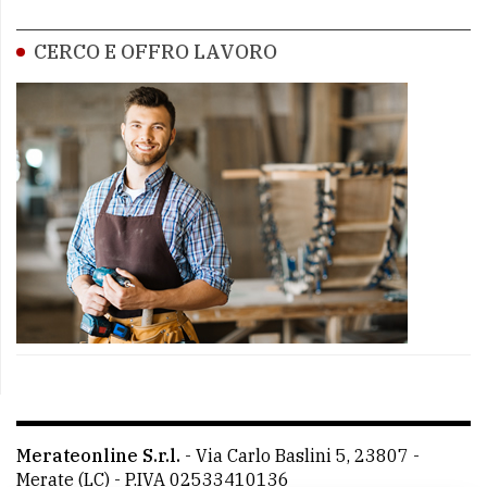
CERCO E OFFRO LAVORO
Merateonline S.r.l.
-
Via Carlo Baslini 5, 23807 -
Merate (LC)
- P.IVA 02533410136