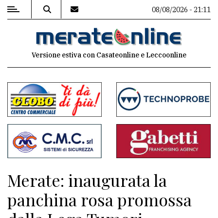
08/08/2026 - 21:11
MENU
Versione estiva con Casateonline e Leccoonline
Editoriale
e
commenti
Contenuti
del
sito
Appuntamenti
Merate: inaugurata la
Associazioni
panchina rosa promossa
Meteo