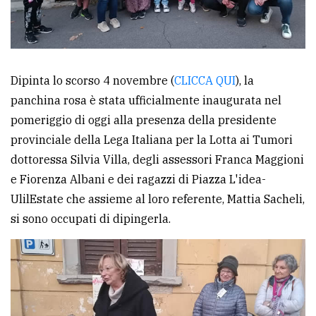
Ricerca
avanzata
Dipinta lo scorso 4 novembre (
CLICCA QUI
), la
LE
panchina rosa è stata ufficialmente inaugurata nel
ALTRE
TESTATE
pomeriggio di oggi alla presenza della presidente
provinciale della Lega Italiana per la Lotta ai Tumori
dottoressa Silvia Villa, degli assessori Franca Maggioni
e Fiorenza Albani e dei ragazzi di Piazza L'idea-
UlilEstate che assieme al loro referente, Mattia Sacheli,
si sono occupati di dipingerla.
PRIVACY
Privacy
policy
Cookie