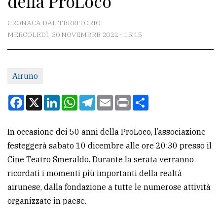
della ProLoco
CONTATTI
CRONACA DAL TERRITORIO
MERCOLEDÌ, 30 NOVEMBRE 2022 - 15:15
La
redazione
Airuno
Scrivici
Per
Facebook
X
LinkedIn
WhatsApp
Telegram
Email
Print
Condividi
la
tua
In occasione dei 50 anni della ProLoco, l’associazione
pubblicità
festeggerà sabato 10 dicembre alle ore 20:30 presso il
Cine Teatro Smeraldo. Durante la serata verranno
CERCA
ricordati i momenti più importanti della realtà
airunese, dalla fondazione a tutte le numerose attività
Cerca
organizzate in paese.
per
comune