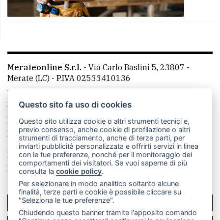
Merateonline S.r.l.
-
Via Carlo Baslini 5, 23807 -
Merate (LC)
- P.IVA 02533410136
Telefono:
039 9902881
- Whatsapp: 351 3481257 - E-
mail: redazione@merateonline.it
Questo sito fa uso di cookies
La redazione
CasateOnline
LeccoOnline
RSS
Questo sito utilizza cookie o altri strumenti tecnici e,
previo consenso, anche cookie di profilazione o altri
Made by
VIP
strumenti di tracciamento, anche di terze parti, per
inviarti pubblicità personalizzata e offrirti servizi in linea
Privacy policy
Cookie policy
con le tue preferenze, nonché per il monitoraggio dei
comportamenti dei visitatori. Se vuoi saperne di più
Rivedi le tue scelte sui cookie
consulta la
cookie policy
.
Per selezionare in modo analitico soltanto alcune
finalità, terze parti e cookie è possibile cliccare su
"Seleziona le tue preferenze".
SCRIVICI
Chiudendo questo banner tramite l'apposito comando