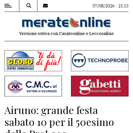
07/08/2026 - 21:13
MENU
Versione estiva con Casateonline e Leccoonline
Editoriale
e
commenti
Contenuti
del
sito
Appuntamenti
Airuno: grande festa
Associazioni
sabato 10 per il 50esimo
Meteo