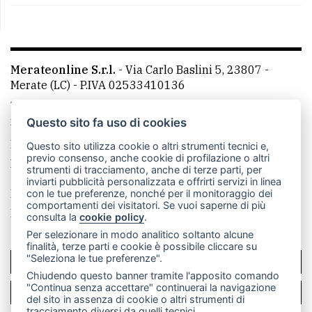
Merateonline S.r.l.
-
Via Carlo Baslini 5, 23807 -
Merate (LC)
- P.IVA 02533410136
Telefono:
039 9902881
- Whatsapp: 351 3481257 - E-
mail: redazione@merateonline.it
Questo sito fa uso di cookies
La redazione
CasateOnline
LeccoOnline
RSS
Questo sito utilizza cookie o altri strumenti tecnici e,
previo consenso, anche cookie di profilazione o altri
Made by
VIP
strumenti di tracciamento, anche di terze parti, per
inviarti pubblicità personalizzata e offrirti servizi in linea
Privacy policy
Cookie policy
con le tue preferenze, nonché per il monitoraggio dei
comportamenti dei visitatori. Se vuoi saperne di più
Rivedi le tue scelte sui cookie
consulta la
cookie policy
.
Per selezionare in modo analitico soltanto alcune
finalità, terze parti e cookie è possibile cliccare su
"Seleziona le tue preferenze".
SCRIVICI
Chiudendo questo banner tramite l'apposito comando
"Continua senza accettare" continuerai la navigazione
PER LA TUA PUBBLICITÀ
del sito in assenza di cookie o altri strumenti di
tracciamento diversi da quelli tecnici.