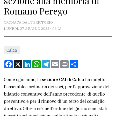
sezione alla memoria di
Romano Perego
CONTATTI
CRONACA DAL TERRITORIO
La
LUNEDÌ, 27 GIUGNO 2022 - 08:26
redazione
Scrivici
Per
Calco
la
Facebook
X
LinkedIn
WhatsApp
Telegram
Email
Print
Condividi
tua
pubblicità
Come ogni anno, la
sezione CAI di Calco
ha indetto
l'assemblea ordinaria dei soci, per l'approvazione del
CERCA
bilancio consuntivo dell'anno precedente, di quello
Cerca
preventivo e per il rinnovo di un terzo del consiglio
per
direttivo. Oltre a ciò, nell'ordine del giorno sono stati
comune
inseriti anche: relazione sulle attività sezionali e