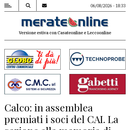
06/08/2026 - 18:33
MENU
Versione estiva con Casateonline e Leccoonline
Editoriale
e
commenti
Contenuti
del
sito
Appuntamenti
Calco: in assemblea
Associazioni
premiati i soci del CAI. La
Meteo