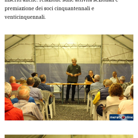
premiazione dei soci cinquantennali e
Ricerca
venticinquennali.
avanzata
LE
ALTRE
TESTATE
PRIVACY
Privacy
policy
Cookie