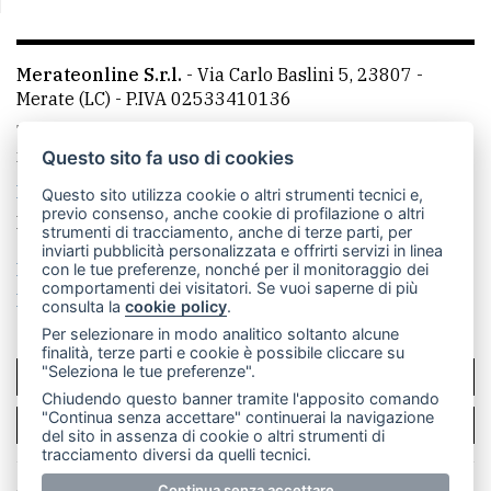
Merateonline S.r.l.
-
Via Carlo Baslini 5, 23807 -
Merate (LC)
- P.IVA 02533410136
Telefono:
039 9902881
- Whatsapp: 351 3481257 - E-
mail: redazione@merateonline.it
Questo sito fa uso di cookies
La redazione
CasateOnline
LeccoOnline
RSS
Questo sito utilizza cookie o altri strumenti tecnici e,
previo consenso, anche cookie di profilazione o altri
Made by
VIP
strumenti di tracciamento, anche di terze parti, per
inviarti pubblicità personalizzata e offrirti servizi in linea
Privacy policy
Cookie policy
con le tue preferenze, nonché per il monitoraggio dei
comportamenti dei visitatori. Se vuoi saperne di più
Rivedi le tue scelte sui cookie
consulta la
cookie policy
.
Per selezionare in modo analitico soltanto alcune
finalità, terze parti e cookie è possibile cliccare su
"Seleziona le tue preferenze".
SCRIVICI
Chiudendo questo banner tramite l'apposito comando
"Continua senza accettare" continuerai la navigazione
PER LA TUA PUBBLICITÀ
del sito in assenza di cookie o altri strumenti di
tracciamento diversi da quelli tecnici.
Continua senza accettare