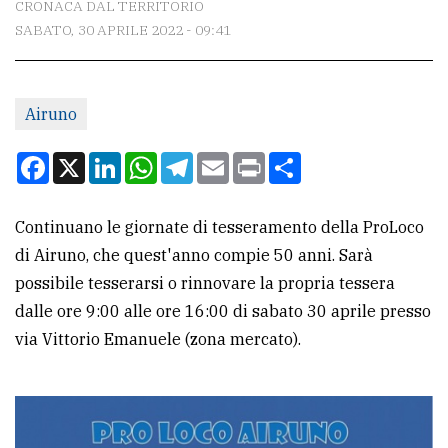
CRONACA DAL TERRITORIO
SABATO, 30 APRILE 2022 - 09:41
CONTATTI
La
Airuno
redazione
Scrivici
Facebook
X
LinkedIn
WhatsApp
Telegram
Email
Print
Condividi
Per
la
Continuano le giornate di tesseramento della ProLoco
tua
di Airuno, che quest'anno compie 50 anni. Sarà
pubblicità
possibile tesserarsi o rinnovare la propria tessera
dalle ore 9:00 alle ore 16:00 di sabato 30 aprile presso
via Vittorio Emanuele (zona mercato).
CERCA
Cerca
per
comune