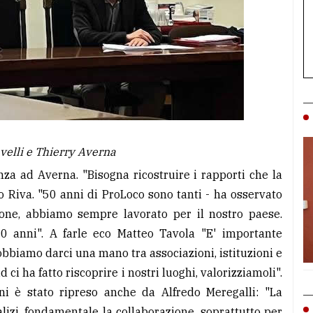
velli e Thierry Averna
nza ad Averna. "Bisogna ricostruire i rapporti che la
Riva. "50 anni di ProLoco sono tanti - ha osservato
sone, abbiamo sempre lavorato per il nostro paese.
0 anni". A farle eco Matteo Tavola "E' importante
bbiamo darci una mano tra associazioni, istituzioni e
 ci ha fatto riscoprire i nostri luoghi, valorizziamoli".
oni è stato ripreso anche da Alfredo Meregalli: "La
alizi, fondamentale la collaborazione, soprattutto per