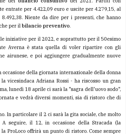
ione del
bilancio consuntivo
del 2021. Partiti con
te entrate per 4.422,09 euro e uscite per 4.279,15, al
8.492,38. Niente da dire per i presenti, che hanno
he per il
bilancio preventivo
.
le iniziative per il 2022, e soprattutto per il 50esimo
te Averna è stata quella di voler ripartire con gli
zione airunese, e poi aggiungere gradualmente nuove
in occasione della giornata internazionale della donna
 la vicesindaca Adriana Rossi - ha riscosso un gran
a, lunedì 18 aprile ci sarà la "sagra dell'uovo sodo",
rnata e vedrà diversi momenti, sia di ristoro che di
In particolare il 2 ci sarà la gita sociale, che molto
 seguire, il 12, in occasione della Stracada (la
 la ProLoco offrirà un punto di ristoro. Come sempre