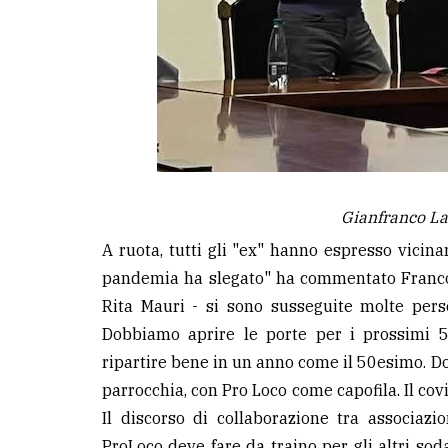
Gianfranco La
A ruota, tutti gli "ex" hanno espresso vicina
pandemia ha slegato" ha commentato Franco 
Rita Mauri - si sono susseguite molte per
Dobbiamo aprire le porte per i prossimi 5
ripartire bene in un anno come il 50esimo. Do
parrocchia, con Pro Loco come capofila. Il covid
Il discorso di collaborazione tra associazi
ProLoco deve fare da traino per gli altri sod