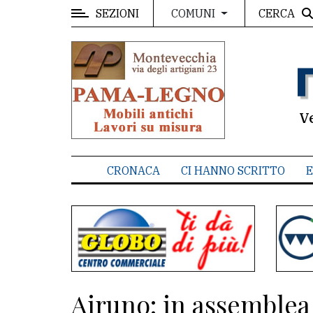
SEZIONI
CERCA
COMUNI
MENU
Editoriale
e
commenti
V
Contenuti
del
CRONACA
CI HANNO SCRITTO
E
sito
Appuntamenti
Associazioni
Meteo
Airuno: in assemblea 
CONTATTI