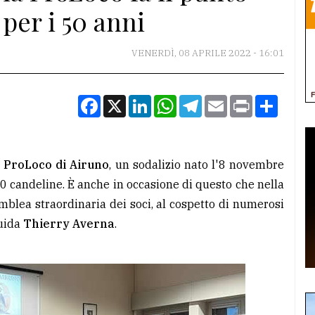
 per i 50 anni
VENERDÌ, 08 APRILE 2022 - 16:01
Facebook
X
LinkedIn
WhatsApp
Telegram
Email
Print
Condiv
a
ProLoco di Airuno
, un sodalizio nato l'8 novembre
 candeline. È anche in occasione di questo che nella
emblea straordinaria dei soci, al cospetto di numerosi
guida
Thierry Averna
.