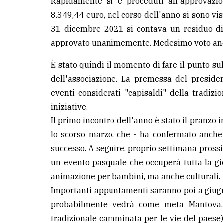
Rapidamente si è proceduti all'approvaz
8.349,44 euro, nel corso dell'anno si sono vis
31 dicembre 2021 si contava un residuo di 
approvato unanimemente. Medesimo voto anc
È stato quindi il momento di fare il punto sul
dell'associazione. La premessa del presiden
eventi considerati "capisaldi" della tradi
iniziative.
Il primo incontro dell'anno è stato il pranzo 
lo scorso marzo, che - ha confermato anche
successo. A seguire, proprio settimana prossim
un evento pasquale che occuperà tutta la gio
animazione per bambini, ma anche culturali.
Importanti appuntamenti saranno poi a giugno. 
probabilmente vedrà come meta Mantova. A
tradizionale camminata per le vie del paese)