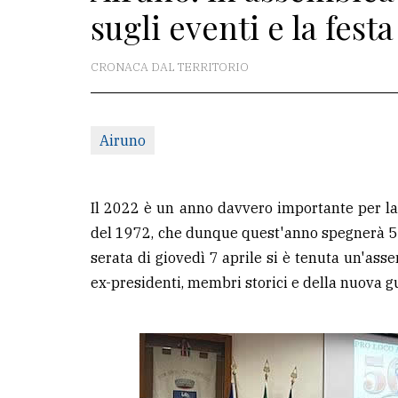
sugli eventi e la festa
La
redazione
CRONACA DAL TERRITORIO
Scrivici
Per
Airuno
la
tua
pubblicità
Il 2022 è un anno davvero importante per l
del 1972, che dunque quest'anno spegnerà 50
serata di giovedì 7 aprile si è tenuta un'ass
CERCA
ex-presidenti, membri storici e della nuova 
Cerca
per
comune
Ricerca