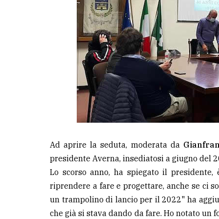
avanzata
LE
ALTRE
TESTATE
PRIVACY
Ad aprire la seduta, moderata da
Gianfran
Privacy
presidente Averna, insediatosi a giugno del 2
policy
Lo scorso anno, ha spiegato il presidente, 
riprendere a fare e progettare, anche se ci so
Cookie
un trampolino di lancio per il 2022" ha aggi
policy
che già si stava dando da fare. Ho notato un f