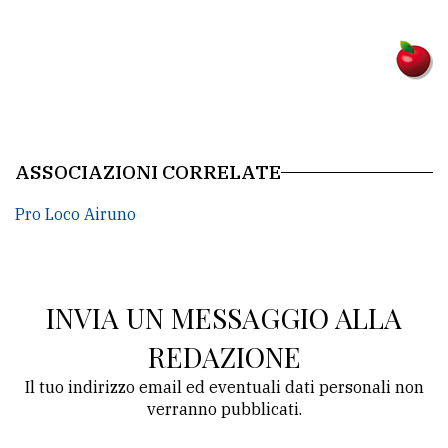
Ricerca
avanzata
LE
ALTRE
TESTATE
ASSOCIAZIONI CORRELATE
Pro Loco Airuno
INVIA UN MESSAGGIO ALLA
PRIVACY
REDAZIONE
Privacy
Il tuo indirizzo email ed eventuali dati personali non
policy
verranno pubblicati.
Cookie