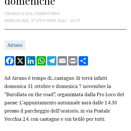
domeniche
CONTATTI
CRONACA DAL TERRITORIO
MERCOLEDÌ, 27 OTTOBRE 2021 - 16:07
La
redazione
Airuno
Scrivici
Per
Facebook
X
LinkedIn
WhatsApp
Telegram
Email
Print
Condividi
la
tua
Ad Airuno è tempo di...castagne. Si terrà infatti
pubblicità
domenica 31 ottobre e domenica 7 novembre la
"Burollata on the road", organizzata dalla Pro Loco del
CERCA
paese. L'appuntamento autunnale sarà dalle 14.30
presso il parcheggio dell'oratorio, in via Postale
Cerca
Vecchia 24, con castagne e vin brûlé per tutti.
per
comune