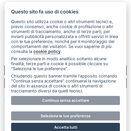
Telefono:
039 9902881
- Whatsapp: 351 3481257 - E-
mail: redazione@merateonline.it
Questo sito fa uso di cookies
La redazione
CasateOnline
LeccoOnline
RSS
Questo sito utilizza cookie o altri strumenti tecnici e,
previo consenso, anche cookie di profilazione o altri
Made by
VIP
strumenti di tracciamento, anche di terze parti, per
inviarti pubblicità personalizzata e offrirti servizi in linea
Privacy policy
Cookie policy
con le tue preferenze, nonché per il monitoraggio dei
comportamenti dei visitatori. Se vuoi saperne di più
Rivedi le tue scelte sui cookie
consulta la
cookie policy
.
Per selezionare in modo analitico soltanto alcune
finalità, terze parti e cookie è possibile cliccare su
"Seleziona le tue preferenze".
SCRIVICI
Chiudendo questo banner tramite l'apposito comando
"Continua senza accettare" continuerai la navigazione
PER LA TUA PUBBLICITÀ
del sito in assenza di cookie o altri strumenti di
tracciamento diversi da quelli tecnici.
© Copyright Merateonline S.r.l. - Tutti i diritti riservati.
Continua senza accettare
E' proibita la riproduzione e pubblicazione anche
parziale di testi, articoli e immagini senza la
Seleziona le tue preferenze
preventiva autorizzazione scritta dell'editore. RI Lecco
numero Rea LC 291.277 - Capitale sociale 10.329,14 €
Accetta tutti