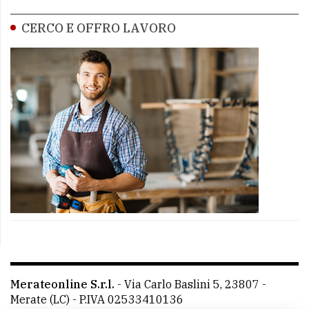
CERCO E OFFRO LAVORO
Merateonline S.r.l.
-
Via Carlo Baslini 5, 23807 -
Merate (LC)
- P.IVA 02533410136