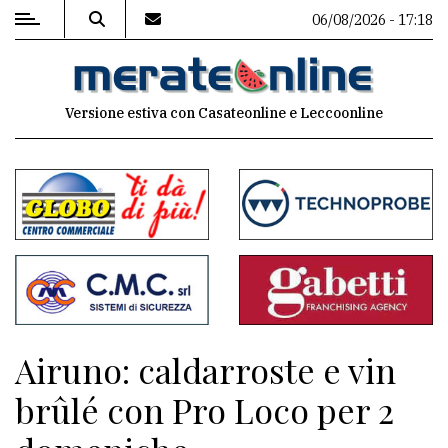
06/08/2026 - 17:18
MENU
Versione estiva con Casateonline e Leccoonline
Editoriale
e
commenti
Contenuti
del
sito
Appuntamenti
Airuno: caldarroste e vin
Associazioni
brûlé con Pro Loco per 2
Meteo