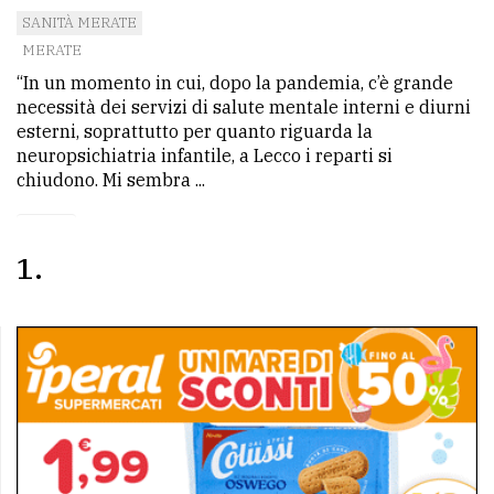
SANITÀ MERATE
Ricerca
MERATE
avanzata
“In un momento in cui, dopo la pandemia, c’è grande
necessità dei servizi di salute mentale interni e diurni
esterni, soprattutto per quanto riguarda la
LE
neuropsichiatria infantile, a Lecco i reparti si
ALTRE
chiudono. Mi sembra ...
TESTATE
1
PRIVACY
Privacy
policy
Cookie