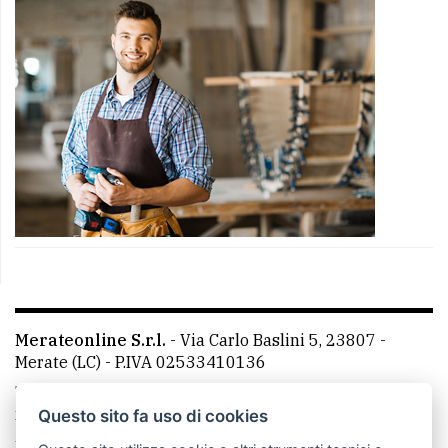
Merateonline S.r.l.
-
Via Carlo Baslini 5, 23807 -
Merate (LC)
- P.IVA 02533410136
Telefono:
039 9902881
- Whatsapp: 351 3481257 - E-
mail: redazione@merateonline.it
Questo sito fa uso di cookies
La redazione
CasateOnline
LeccoOnline
RSS