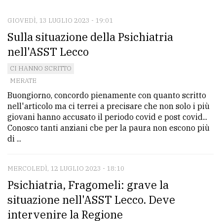
GIOVEDÌ, 13 LUGLIO 2023 - 19:01
CONTATTI
Sulla situazione della Psichiatria
La
nell'ASST Lecco
redazione
CI HANNO SCRITTO
Scrivici
MERATE
Buongiorno, concordo pienamente con quanto scritto
Per
nell'articolo ma ci terrei a precisare che non solo i più
la
giovani hanno accusato il periodo covid e post covid...
tua
Conosco tanti anziani cbe per la paura non escono più
pubblicità
di ...
MERCOLEDÌ, 12 LUGLIO 2023 - 18:10
CERCA
Psichiatria, Fragomeli: grave la
Cerca
situazione nell'ASST Lecco. Deve
per
intervenire la Regione
comune