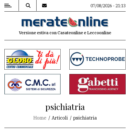
07/08/2026 - 21:13
MENU
Versione estiva con Casateonline e Leccoonline
Editoriale
e
commenti
Contenuti
del
sito
Appuntamenti
psichiatria
Associazioni
Home
Articoli
psichiatria
Meteo