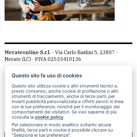
Merateonline S.r.l.
-
Via Carlo Baslini 5, 23807 -
Merate (LC)
- P.IVA 02533410136
Telefono:
039 9902881
- Whatsapp: 351 3481257 - E-
mail: redazione@merateonline.it
Questo sito fa uso di cookies
La redazione
CasateOnline
LeccoOnline
RSS
Questo sito utilizza cookie o altri strumenti tecnici e,
previo consenso, anche cookie di profilazione o altri
Made by
VIP
strumenti di tracciamento, anche di terze parti, per
inviarti pubblicità personalizzata e offrirti servizi in linea
Privacy policy
Cookie policy
con le tue preferenze, nonché per il monitoraggio dei
comportamenti dei visitatori. Se vuoi saperne di più
Rivedi le tue scelte sui cookie
consulta la
cookie policy
.
Per selezionare in modo analitico soltanto alcune
finalità, terze parti e cookie è possibile cliccare su
"Seleziona le tue preferenze".
SCRIVICI