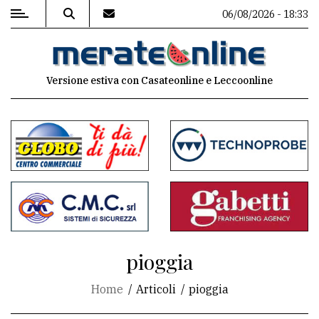
06/08/2026 - 18:33
MENU
Versione estiva con Casateonline e Leccoonline
Editoriale
e
commenti
Contenuti
del
sito
Appuntamenti
pioggia
Associazioni
Home
Articoli
pioggia
Meteo