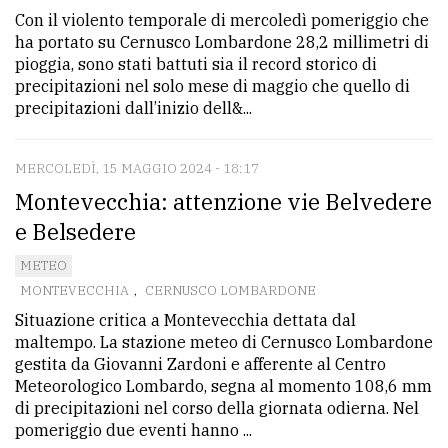
Con il violento temporale di mercoledì pomeriggio che
Ricerca
ha portato su Cernusco Lombardone 28,2 millimetri di
avanzata
pioggia, sono stati battuti sia il record storico di
precipitazioni nel solo mese di maggio che quello di
precipitazioni dall’inizio dell&...
LE
ALTRE
TESTATE
MERCOLEDÌ, 15 MAGGIO 2024 - 18:17
Montevecchia: attenzione vie Belvedere
e Belsedere
METEO
MONTEVECCHIA
,
CERNUSCO LOMBARDONE
Situazione critica a Montevecchia dettata dal
PRIVACY
maltempo. La stazione meteo di Cernusco Lombardone
gestita da Giovanni Zardoni e afferente al Centro
Privacy
Meteorologico Lombardo, segna al momento 108,6 mm
policy
di precipitazioni nel corso della giornata odierna. Nel
pomeriggio due eventi hanno ...
Cookie