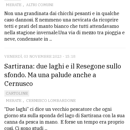
MERATE
,
ALTRI COMUNI
Non una grandinata dai chicchi pesanti e in qualche
caso dannosi. E nemmeno una nevicata da ricoprire
tetti e prati del manto bianco che tutti attendavamo
nella stagione invernale.Una via di mezzo tra pioggia e
neve, condensate in ...
VENERDÌ, 03 NOVEMBRE 2023 - 15:18
Sartirana: due laghi e il Resegone sullo
sfondo. Ma una palude anche a
Cernusco
CARTOLINE
MERATE
,
CERNUSCO LOMBARDONE
“Due laghi” ci dice un vecchio pescatore che ogni
giorno sta sulla sponda del lago di Sartirana con la sua
canna da pesca in mano. E forse un tempo era proprio
così. Ci sono studi ...