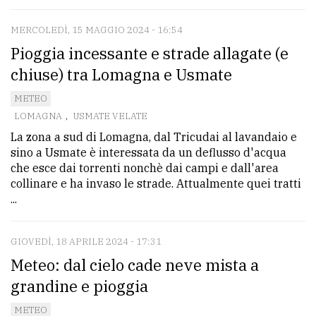
policy
MERCOLEDÌ, 15 MAGGIO 2024 - 16:54
Pioggia incessante e strade allagate (e
chiuse) tra Lomagna e Usmate
METEO
LOMAGNA
,
USMATE VELATE
La zona a sud di Lomagna, dal Tricudai al lavandaio e
sino a Usmate è interessata da un deflusso d'acqua
che esce dai torrenti nonchè dai campi e dall'area
collinare e ha invaso le strade. Attualmente quei tratti
...
GIOVEDÌ, 18 APRILE 2024 - 17:31
Meteo: dal cielo cade neve mista a
grandine e pioggia
METEO