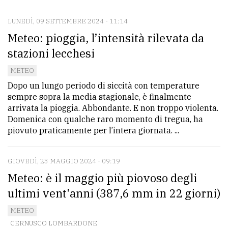
LUNEDÌ, 09 SETTEMBRE 2024 - 11:14
CONTATTI
Meteo: pioggia, l’intensità rilevata da
La
stazioni lecchesi
redazione
METEO
Scrivici
Dopo un lungo periodo di siccità con temperature
sempre sopra la media stagionale, è finalmente
Per
arrivata la pioggia. Abbondante. E non troppo violenta.
la
Domenica con qualche raro momento di tregua, ha
tua
piovuto praticamente per l’intera giornata. ...
pubblicità
GIOVEDÌ, 23 MAGGIO 2024 - 09:19
Meteo: è il maggio più piovoso degli
CERCA
ultimi vent'anni (387,6 mm in 22 giorni)
Cerca
METEO
per
CERNUSCO LOMBARDONE
comune