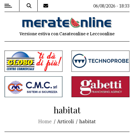
06/08/2026 - 18:33
MENU
Versione estiva con Casateonline e Leccoonline
Editoriale
e
commenti
Contenuti
del
sito
Appuntamenti
habitat
Associazioni
Home
Articoli
habitat
Meteo