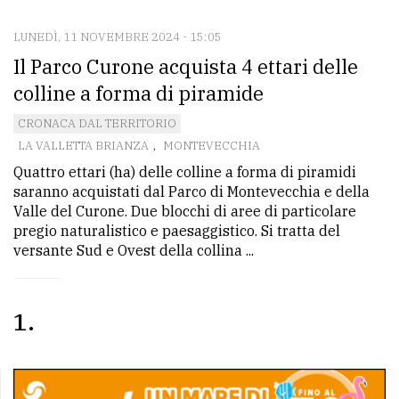
LUNEDÌ, 11 NOVEMBRE 2024 - 15:05
CONTATTI
Il Parco Curone acquista 4 ettari delle
La
colline a forma di piramide
redazione
CRONACA DAL TERRITORIO
Scrivici
LA VALLETTA BRIANZA
,
MONTEVECCHIA
Quattro ettari (ha) delle colline a forma di piramidi
Per
saranno acquistati dal Parco di Montevecchia e della
la
Valle del Curone. Due blocchi di aree di particolare
tua
pregio naturalistico e paesaggistico. Si tratta del
pubblicità
versante Sud e Ovest della collina ...
CERCA
1
Cerca
per
comune