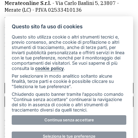
Merateonline S.r.l.
-
Via Carlo Baslini 5, 23807 -
Merate (LC)
- P.IVA 02533410136
Telefono:
039 9902881
- Whatsapp: 351 3481257 - E-
mail: redazione@merateonline.it
Questo sito fa uso di cookies
La redazione
CasateOnline
LeccoOnline
RSS
Questo sito utilizza cookie o altri strumenti tecnici e,
previo consenso, anche cookie di profilazione o altri
Made by
VIP
strumenti di tracciamento, anche di terze parti, per
inviarti pubblicità personalizzata e offrirti servizi in linea
Privacy policy
Cookie policy
con le tue preferenze, nonché per il monitoraggio dei
comportamenti dei visitatori. Se vuoi saperne di più
Rivedi le tue scelte sui cookie
consulta la
cookie policy
.
Per selezionare in modo analitico soltanto alcune
finalità, terze parti e cookie è possibile cliccare su
"Seleziona le tue preferenze".
SCRIVICI
Chiudendo questo banner tramite l'apposito comando
"Continua senza accettare" continuerai la navigazione
PER LA TUA PUBBLICITÀ
del sito in assenza di cookie o altri strumenti di
tracciamento diversi da quelli tecnici.
© Copyright Merateonline S.r.l. - Tutti i diritti riservati.
Continua senza accettare
E' proibita la riproduzione e pubblicazione anche
parziale di testi, articoli e immagini senza la
Seleziona le tue preferenze