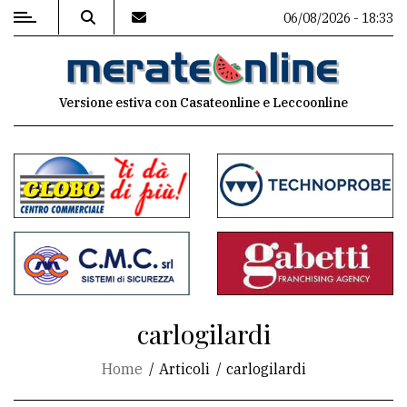
06/08/2026 - 18:33
MENU
Versione estiva con Casateonline e Leccoonline
Editoriale
e
commenti
Contenuti
del
sito
Appuntamenti
carlogilardi
Associazioni
Home
Articoli
carlogilardi
Meteo