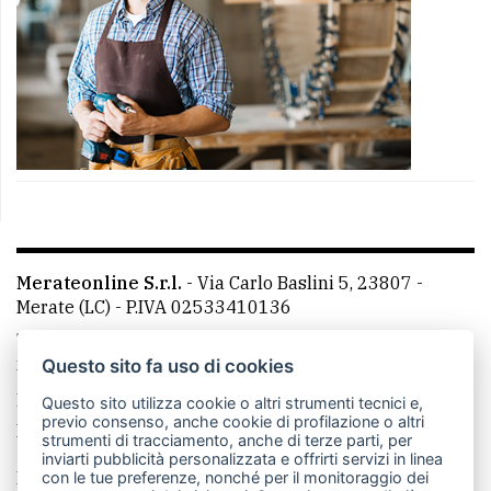
Merateonline S.r.l.
-
Via Carlo Baslini 5, 23807 -
Merate (LC)
- P.IVA 02533410136
Telefono:
039 9902881
- Whatsapp: 351 3481257 - E-
mail: redazione@merateonline.it
Questo sito fa uso di cookies
La redazione
CasateOnline
LeccoOnline
RSS
Questo sito utilizza cookie o altri strumenti tecnici e,
previo consenso, anche cookie di profilazione o altri
Made by
VIP
strumenti di tracciamento, anche di terze parti, per
inviarti pubblicità personalizzata e offrirti servizi in linea
Privacy policy
Cookie policy
con le tue preferenze, nonché per il monitoraggio dei