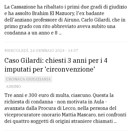
La Cassazione ha ribaltato i primi due gradi di giudizio
Ricerca
e ha assolto Brahim El Mazuory, l'ex badante
avanzata
dell'anziano professore di Airuno, Carlo Gilardi, che in
primo grado con rito abbreviato aveva subito una
condanna a un anno e 8 ...
LE
ALTRE
TESTATE
MERCOLEDÌ, 24 GENNAIO 2024 - 14:07
Caso Gilardi: chiesti 3 anni per i 4
imputati per 'circonvenzione'
CRONACA GIUDIZIARIA
AIRUNO
PRIVACY
Tre anni e 300 euro di multa, ciascuno. Questa la
richiesta di condanna - non motivata in Aula -
Privacy
avanzata dalla Procura di Lecco, nella persona del
viceprocuratore onorario Mattia Mascaro, nei confronti
policy
dei quattro soggetti di origini straniere chiamati ...
Cookie