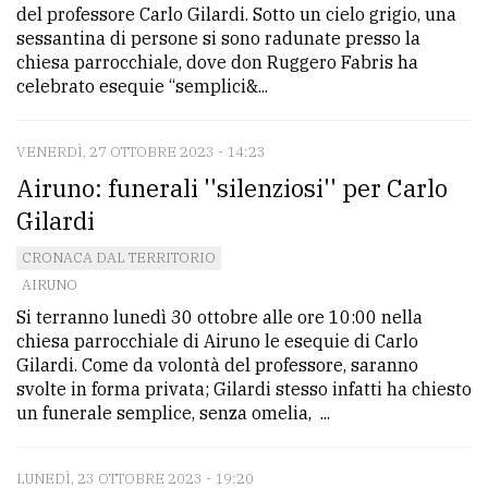
del professore Carlo Gilardi. Sotto un cielo grigio, una
sessantina di persone si sono radunate presso la
chiesa parrocchiale, dove don Ruggero Fabris ha
celebrato esequie “semplici&...
VENERDÌ, 27 OTTOBRE 2023 - 14:23
Airuno: funerali ''silenziosi'' per Carlo
Gilardi
CRONACA DAL TERRITORIO
AIRUNO
Si terranno lunedì 30 ottobre alle ore 10:00 nella
chiesa parrocchiale di Airuno le esequie di Carlo
Gilardi. Come da volontà del professore, saranno
svolte in forma privata; Gilardi stesso infatti ha chiesto
un funerale semplice, senza omelia, ...
LUNEDÌ, 23 OTTOBRE 2023 - 19:20