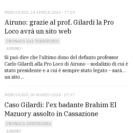
MERCOLEDÌ, 24 APRILE 2024 - 17:24
CONTATTI
Airuno: grazie al prof. Gilardi la Pro
La
Loco avrà un sito web
redazione
CRONACA DAL TERRITORIO
Scrivici
AIRUNO
Si può dire che l’ultimo dono del defunto professor
Per
Carlo Gilardi alla Pro Loco di Airuno – sodalizio di cui è
la
stato presidente e a cui è sempre stato legato – sarà…
tua
un sito ...
pubblicità
MERCOLEDÌ, 06 MARZO 2024 - 07:37
CERCA
Caso Gilardi: l'ex badante Brahim El
Mazuory assolto in Cassazione
Cerca
per
CRONACA GIUDIZIARIA
AIRUNO
comune