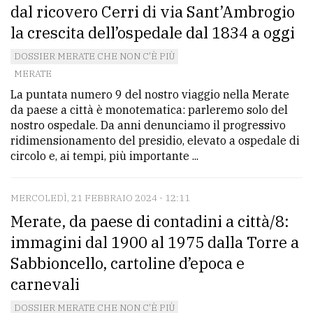
dal ricovero Cerri di via Sant’Ambrogio
Ricerca
la crescita dell’ospedale dal 1834 a oggi
avanzata
DOSSIER MERATE CHE NON C'È PIÙ
MERATE
LE
La puntata numero 9 del nostro viaggio nella Merate
ALTRE
da paese a città è monotematica: parleremo solo del
TESTATE
nostro ospedale. Da anni denunciamo il progressivo
ridimensionamento del presidio, elevato a ospedale di
circolo e, ai tempi, più importante ...
MERCOLEDÌ, 21 FEBBRAIO 2024 - 12:11
Merate, da paese di contadini a città/8:
PRIVACY
immagini dal 1900 al 1975 dalla Torre a
Privacy
Sabbioncello, cartoline d’epoca e
policy
carnevali
Cookie
DOSSIER MERATE CHE NON C'È PIÙ