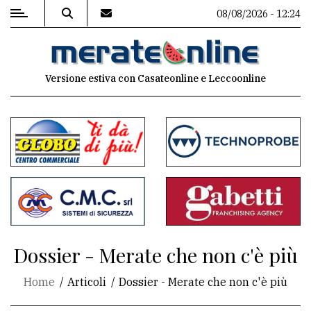
08/08/2026 - 12:24
MENU
Versione estiva con Casateonline e Leccoonline
Editoriale
e
commenti
Contenuti
del
sito
Appuntamenti
Dossier - Merate che non c'è più
Associazioni
Home
Articoli
Dossier - Merate che non c'è più
Meteo