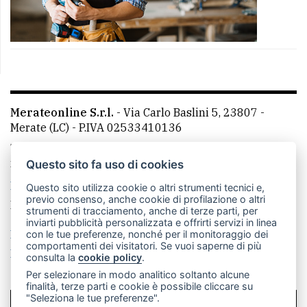
Merateonline S.r.l.
-
Via Carlo Baslini 5, 23807 -
Merate (LC)
- P.IVA 02533410136
Telefono:
039 9902881
- Whatsapp: 351 3481257 - E-
mail: redazione@merateonline.it
Questo sito fa uso di cookies
La redazione
CasateOnline
LeccoOnline
RSS
Questo sito utilizza cookie o altri strumenti tecnici e,
previo consenso, anche cookie di profilazione o altri
Made by
VIP
strumenti di tracciamento, anche di terze parti, per
inviarti pubblicità personalizzata e offrirti servizi in linea
Privacy policy
Cookie policy
con le tue preferenze, nonché per il monitoraggio dei
comportamenti dei visitatori. Se vuoi saperne di più
Rivedi le tue scelte sui cookie
consulta la
cookie policy
.
Per selezionare in modo analitico soltanto alcune
finalità, terze parti e cookie è possibile cliccare su
"Seleziona le tue preferenze".
SCRIVICI