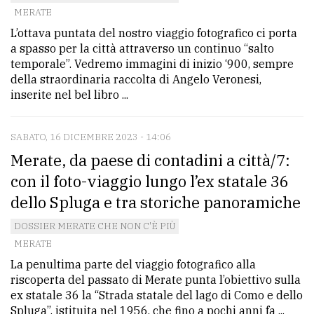
policy
MERATE
L’ottava puntata del nostro viaggio fotografico ci porta
a spasso per la città attraverso un continuo “salto
temporale”. Vedremo immagini di inizio ‘900, sempre
della straordinaria raccolta di Angelo Veronesi,
inserite nel bel libro ...
SABATO, 16 DICEMBRE 2023 - 14:06
Merate, da paese di contadini a città/7:
con il foto-viaggio lungo l’ex statale 36
dello Spluga e tra storiche panoramiche
DOSSIER MERATE CHE NON C'È PIÙ
MERATE
La penultima parte del viaggio fotografico alla
riscoperta del passato di Merate punta l’obiettivo sulla
ex statale 36 la “Strada statale del lago di Como e dello
Spluga”, istituita nel 1956, che fino a pochi anni fa ...