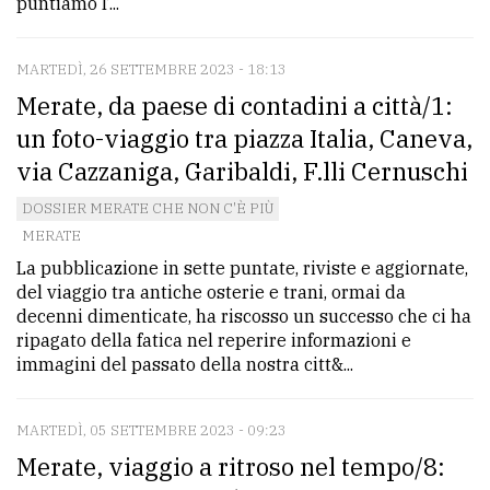
puntiamo l’...
MARTEDÌ, 26 SETTEMBRE 2023 - 18:13
Merate, da paese di contadini a città/1:
un foto-viaggio tra piazza Italia, Caneva,
via Cazzaniga, Garibaldi, F.lli Cernuschi
DOSSIER MERATE CHE NON C'È PIÙ
MERATE
La pubblicazione in sette puntate, riviste e aggiornate,
del viaggio tra antiche osterie e trani, ormai da
decenni dimenticate, ha riscosso un successo che ci ha
ripagato della fatica nel reperire informazioni e
immagini del passato della nostra citt&...
MARTEDÌ, 05 SETTEMBRE 2023 - 09:23
Merate, viaggio a ritroso nel tempo/8: