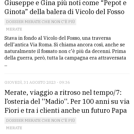
Giuseppe e Gina più noti come “Pepot e
Ginota” della balera di Vicolo del Fosso
DOSSIER MERATE CHE NON C'È PIÙ
MERATE
Stava in fondo al Vicolo del Fosso, una traversa
dell'antica Via Roma. Si chiama ancora così, anche se
naturalmente il fossato non c'è più da decenni. Prima
della guerra, però, tutta la campagna era attraversata
...
GIOVEDÌ, 31 AGOSTO 2023 - 09:36
Merate, viaggio a ritroso nel tempo/7:
l’osteria del ''Madio''. Per 100 anni su via
Fiori e tra i clienti anche un futuro Papa
DOSSIER MERATE CHE NON C'È PIÙ
MERATE