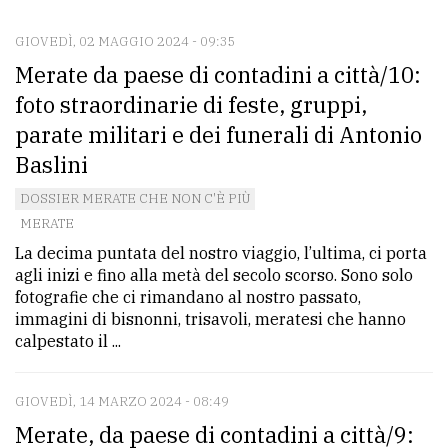
GIOVEDÌ, 02 MAGGIO 2024 - 09:35
CONTATTI
Merate da paese di contadini a città/10:
La
foto straordinarie di feste, gruppi,
redazione
parate militari e dei funerali di Antonio
Scrivici
Baslini
Per
DOSSIER MERATE CHE NON C'È PIÙ
la
MERATE
tua
La decima puntata del nostro viaggio, l’ultima, ci porta
agli inizi e fino alla metà del secolo scorso. Sono solo
pubblicità
fotografie che ci rimandano al nostro passato,
immagini di bisnonni, trisavoli, meratesi che hanno
calpestato il ...
CERCA
Cerca
GIOVEDÌ, 14 MARZO 2024 - 08:49
per
Merate, da paese di contadini a città/9:
comune