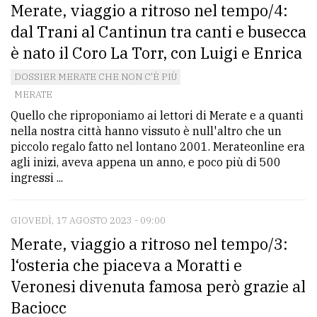
Merate, viaggio a ritroso nel tempo/4:
dal Trani al Cantinun tra canti e busecca
è nato il Coro La Torr, con Luigi e Enrica
DOSSIER MERATE CHE NON C'È PIÙ
MERATE
Quello che riproponiamo ai lettori di Merate e a quanti
nella nostra città hanno vissuto è null'altro che un
piccolo regalo fatto nel lontano 2001. Merateonline era
agli inizi, aveva appena un anno, e poco più di 500
ingressi ...
GIOVEDÌ, 17 AGOSTO 2023 - 09:00
Merate, viaggio a ritroso nel tempo/3:
l‘osteria che piaceva a Moratti e
Veronesi divenuta famosa però grazie al
Baciocc