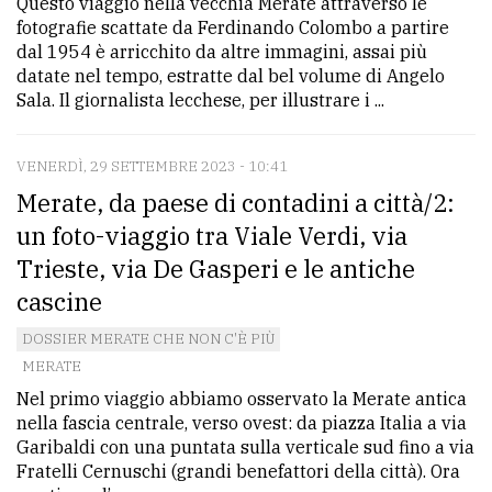
Questo viaggio nella vecchia Merate attraverso le
fotografie scattate da Ferdinando Colombo a partire
dal 1954 è arricchito da altre immagini, assai più
datate nel tempo, estratte dal bel volume di Angelo
Sala. Il giornalista lecchese, per illustrare i ...
VENERDÌ, 29 SETTEMBRE 2023 - 10:41
Merate, da paese di contadini a città/2:
un foto-viaggio tra Viale Verdi, via
Trieste, via De Gasperi e le antiche
cascine
DOSSIER MERATE CHE NON C'È PIÙ
MERATE
Nel primo viaggio abbiamo osservato la Merate antica
nella fascia centrale, verso ovest: da piazza Italia a via
Garibaldi con una puntata sulla verticale sud fino a via
Fratelli Cernuschi (grandi benefattori della città). Ora