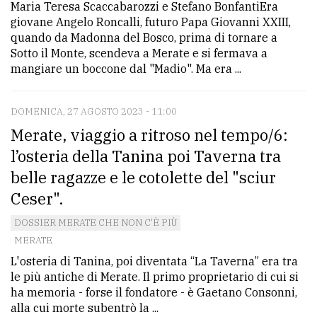
Maria Teresa Scaccabarozzi e Stefano BonfantiEra
giovane Angelo Roncalli, futuro Papa Giovanni XXIII,
quando da Madonna del Bosco, prima di tornare a
Sotto il Monte, scendeva a Merate e si fermava a
mangiare un boccone dal "Madio". Ma era ...
DOMENICA, 27 AGOSTO 2023 - 11:00
Merate, viaggio a ritroso nel tempo/6:
l’osteria della Tanina poi Taverna tra
belle ragazze e le cotolette del "sciur
Ceser".
DOSSIER MERATE CHE NON C'È PIÙ
MERATE
L'osteria di Tanina, poi diventata “La Taverna” era tra
le più antiche di Merate. Il primo proprietario di cui si
ha memoria - forse il fondatore - è Gaetano Consonni,
alla cui morte subentrò la ...