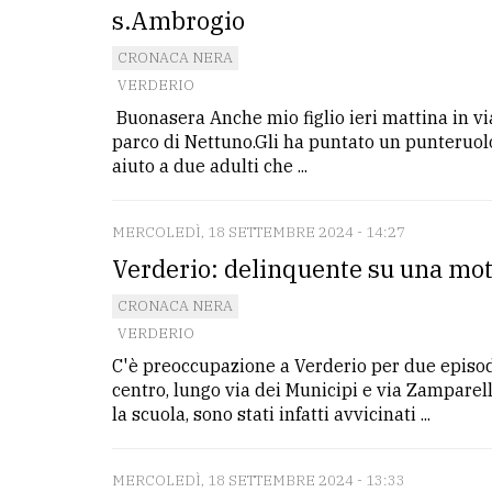
s.Ambrogio
CRONACA NERA
VERDERIO
Buonasera Anche mio figlio ieri mattina in vi
parco di Nettuno.Gli ha puntato un punteruolo 
aiuto a due adulti che ...
MERCOLEDÌ, 18 SETTEMBRE 2024 - 14:27
Verderio: delinquente su una mot
CRONACA NERA
VERDERIO
C'è preoccupazione a Verderio per due episodi
centro, lungo via dei Municipi e via Zamparell
la scuola, sono stati infatti avvicinati ...
MERCOLEDÌ, 18 SETTEMBRE 2024 - 13:33