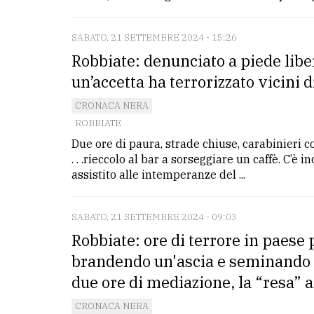
SABATO, 21 SETTEMBRE 2024 - 15:26
Robbiate: denunciato a piede libe
un’accetta ha terrorizzato vicini d
CRONACA NERA
ROBBIATE
Due ore di paura, strade chiuse, carabinieri con
. . .rieccolo al bar a sorseggiare un caffè. C’è
assistito alle intemperanze del ...
SABATO, 21 SETTEMBRE 2024 - 09:03
Robbiate: ore di terrore in paese 
brandendo un'ascia e seminando p
due ore di mediazione, la “resa” a
CRONACA NERA