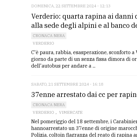
DOMENICA, 22 SETTEMBRE 2024 - 12:13
Verderio: quarta rapina ai danni 
alla sede degli alpini e al banco d
CRONACA NERA
VERDERIO
C'è paura, rabbia, esasperazione, sconforto a
giorno da parte di un senza fissa dimora di or
dell'autobus per andare a ...
SABATO, 21 SETTEMBRE 2024 - 16:18
37enne arrestato dai cc per rapin
CRONACA NERA
VERDERIO
,
VIMERCATE
Nel pomeriggio del 18 settembre, i Carabinie
hannoarrestato un 37enne di origine marocchin
Polizia, coltoin flagranza del reato di rapina 