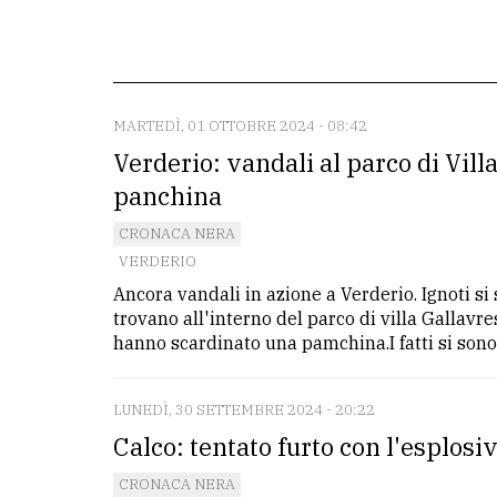
La
redazione
Scrivici
MARTEDÌ, 01 OTTOBRE 2024 - 08:42
Verderio: vandali al parco di Villa
Per
la
panchina
tua
CRONACA NERA
pubblicità
VERDERIO
Ancora vandali in azione a Verderio. Ignoti si 
trovano all'interno del parco di villa Gallavr
CERCA
hanno scardinato una pamchina.I fatti si sono .
Cerca
per
LUNEDÌ, 30 SETTEMBRE 2024 - 20:22
comune
Calco: tentato furto con l'esplosiv
Ricerca
CRONACA NERA