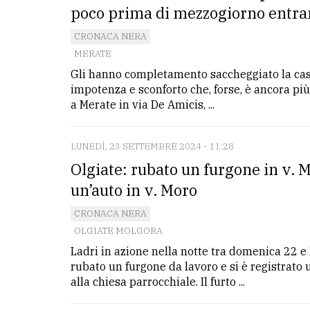
poco prima di mezzogiorno entran
CRONACA NERA
MERATE
Gli hanno completamento saccheggiato la casa
impotenza e sconforto che, forse, è ancora pi
a Merate in via De Amicis, ...
LUNEDÌ, 23 SETTEMBRE 2024 - 11:28
Olgiate: rubato un furgone in v. M
un’auto in v. Moro
CRONACA NERA
OLGIATE MOLGORA
Ladri in azione nella notte tra domenica 22 e
rubato un furgone da lavoro e si è registrato
alla chiesa parrocchiale. Il furto ...