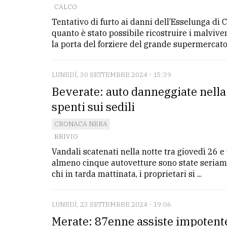
avanzata
CALCO
Tentativo di furto ai danni dell’Esselunga di
quanto è stato possibile ricostruire i malviven
LE
la porta del forziere del grande supermercato, 
ALTRE
TESTATE
LUNEDÌ, 30 SETTEMBRE 2024 - 15:39
Beverate: auto danneggiate nella n
spenti sui sedili
CRONACA NERA
BRIVIO
PRIVACY
Vandali scatenati nella notte tra giovedì 26 
Privacy
almeno cinque autovetture sono state seriamen
policy
chi in tarda mattinata, i proprietari si ...
Cookie
LUNEDÌ, 23 SETTEMBRE 2024 - 19:06
policy
Merate: 87enne assiste impotente 