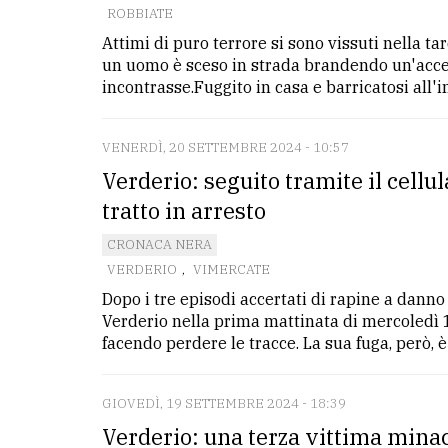
ROBBIATE
Attimi di puro terrore si sono vissuti nella 
un uomo è sceso in strada brandendo un'acce
incontrasse.Fuggito in casa e barricatosi all'int
VENERDÌ, 20 SETTEMBRE 2024 - 10:57
Verderio: seguito tramite il cellul
tratto in arresto
CRONACA NERA
VERDERIO
,
VIMERCATE
Dopo i tre episodi accertati di rapine a danno
Verderio nella prima mattinata di mercoledì 
facendo perdere le tracce. La sua fuga, però, è .
GIOVEDÌ, 19 SETTEMBRE 2024 - 18:39
Verderio: una terza vittima minac