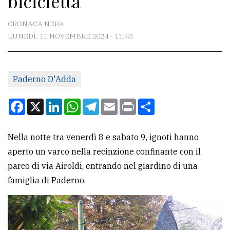
bicicletta
CONTATTI
CRONACA NERA
LUNEDÌ, 11 NOVEMBRE 2024 - 11:43
La
redazione
Paderno D'Adda
Scrivici
Per
Facebook
X
LinkedIn
WhatsApp
Telegram
Email
Print
Condividi
la
tua
Nella notte tra venerdì 8 e sabato 9, ignoti hanno
pubblicità
aperto un varco nella recinzione confinante con il
parco di via Airoldi, entrando nel giardino di una
CERCA
famiglia di Paderno.
Cerca
per
comune