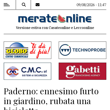
09/08/2026 - 11:47
MENU
Versione estiva con Casateonline e Leccoonline
Editoriale
e
commenti
Contenuti
del
sito
Appuntamenti
Paderno: ennesimo furto
Associazioni
in giardino, rubata una
Meteo