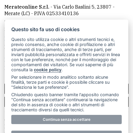
Merateonline S.r.l.
-
Via Carlo Baslini 5, 23807 -
Merate (LC)
- P.IVA 02533410136
Telefono:
039 9902881
- Whatsapp: 351 3481257 - E-
mail: redazione@merateonline.it
Questo sito fa uso di cookies
La redazione
CasateOnline
LeccoOnline
RSS
Questo sito utilizza cookie o altri strumenti tecnici e,
previo consenso, anche cookie di profilazione o altri
Made by
VIP
strumenti di tracciamento, anche di terze parti, per
inviarti pubblicità personalizzata e offrirti servizi in linea
Privacy policy
Cookie policy
con le tue preferenze, nonché per il monitoraggio dei
comportamenti dei visitatori. Se vuoi saperne di più
Rivedi le tue scelte sui cookie
consulta la
cookie policy
.
Per selezionare in modo analitico soltanto alcune
finalità, terze parti e cookie è possibile cliccare su
"Seleziona le tue preferenze".
SCRIVICI
Chiudendo questo banner tramite l'apposito comando
"Continua senza accettare" continuerai la navigazione
PER LA TUA PUBBLICITÀ
del sito in assenza di cookie o altri strumenti di
tracciamento diversi da quelli tecnici.
Continua senza accettare
© Copyright Merateonline S.r.l. - Tutti i diritti riservati.
E' proibita la riproduzione e pubblicazione anche