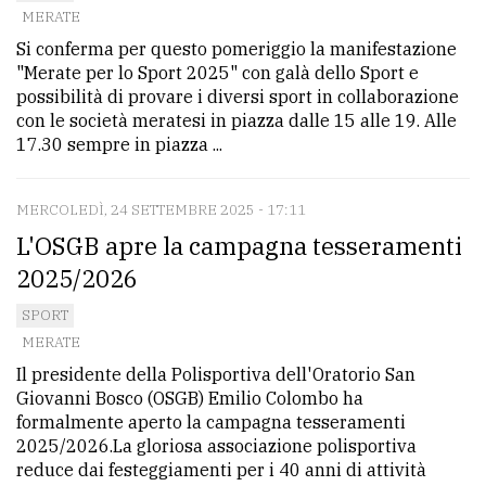
MERATE
Ricerca
Si conferma per questo pomeriggio la manifestazione
avanzata
"Merate per lo Sport 2025" con galà dello Sport e
possibilità di provare i diversi sport in collaborazione
con le società meratesi in piazza dalle 15 alle 19. Alle
LE
17.30 sempre in piazza ...
ALTRE
TESTATE
MERCOLEDÌ, 24 SETTEMBRE 2025 - 17:11
L'OSGB apre la campagna tesseramenti
2025/2026
SPORT
MERATE
PRIVACY
Il presidente della Polisportiva dell'Oratorio San
Privacy
Giovanni Bosco (OSGB) Emilio Colombo ha
formalmente aperto la campagna tesseramenti
policy
2025/2026.La gloriosa associazione polisportiva
Cookie
reduce dai festeggiamenti per i 40 anni di attività