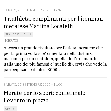
SABATO, 27 SETTEMBRE 2025 - 15:36
CONTATTI
Triathleta: complimenti per l'ironman
La
meratese Martina Locatelli
redazione
SPORT ATLETICA
Scrivici
MERATE
Ancora un grande risultato per l'atleta meratese che
Per
per la prima volta si e' cimentata nella distanza
la
massima per un triathleta, quella dell'ironman. In
tua
Italia uno dei piu famosi e' quello di Cervia che vede la
pubblicità
partecipazione di oltre 3000 ...
SABATO, 27 SETTEMBRE 2025 - 11:00
CERCA
Merate per lo sport: confermato
Cerca
l'evento in piazza
per
SPORT
comune