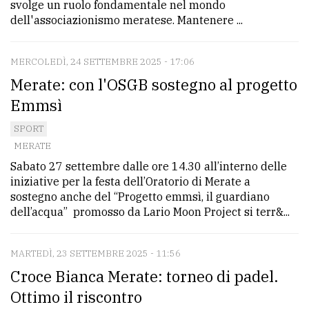
svolge un ruolo fondamentale nel mondo
policy
dell'associazionismo meratese. Mantenere ...
MERCOLEDÌ, 24 SETTEMBRE 2025 - 17:06
Merate: con l'OSGB sostegno al progetto
Emmsì
SPORT
MERATE
Sabato 27 settembre dalle ore 14.30 all’interno delle
iniziative per la festa dell’Oratorio di Merate a
sostegno anche del “Progetto emmsì, il guardiano
dell’acqua” promosso da Lario Moon Project si terr&...
MARTEDÌ, 23 SETTEMBRE 2025 - 11:56
Croce Bianca Merate: torneo di padel.
Ottimo il riscontro