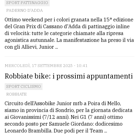
SPORT PATTINAGGIO
PADERNO D'ADDA
Ottimo weekend per i colori granata nella 15° edizione
del Gran Prix di Cassano d'Adda di pattinaggio inline
di velocità: tutte le categorie chiamate alla ripresa
agonistica autunnale. La manifestazione ha preso il via
con gli Allievi, Junior ...
MERCOLEDÌ, 17 SETTEMBRE 2025 - 10:41
Robbiate bike: i prossimi appuntamenti
SPORT CICLISMO
ROBBIATE
Circuito dell’Assobike Junior mtb a Poira di Mello,
siamo in provincia di Sondrio, per la giornata dedicata
ai Giovanissimi (7/12 anni). Nei G1 (7 anni) ottimo
secondo posto per Samuele Giordano: dodicesimo
Leonardo Brambilla. Due podi per il Team ...