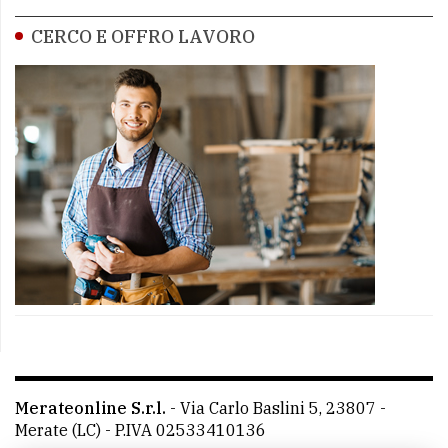
CERCO E OFFRO LAVORO
Merateonline S.r.l.
-
Via Carlo Baslini 5, 23807 -
Merate (LC)
- P.IVA 02533410136