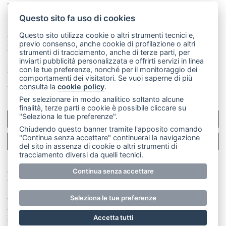
Telefono:
039 9902881
- Whatsapp: 351 3481257 - E-
mail: redazione@merateonline.it
Questo sito fa uso di cookies
La redazione
CasateOnline
LeccoOnline
RSS
Questo sito utilizza cookie o altri strumenti tecnici e,
previo consenso, anche cookie di profilazione o altri
Made by
VIP
strumenti di tracciamento, anche di terze parti, per
inviarti pubblicità personalizzata e offrirti servizi in linea
Privacy policy
Cookie policy
con le tue preferenze, nonché per il monitoraggio dei
comportamenti dei visitatori. Se vuoi saperne di più
Rivedi le tue scelte sui cookie
consulta la
cookie policy
.
Per selezionare in modo analitico soltanto alcune
finalità, terze parti e cookie è possibile cliccare su
"Seleziona le tue preferenze".
SCRIVICI
Chiudendo questo banner tramite l'apposito comando
"Continua senza accettare" continuerai la navigazione
PER LA TUA PUBBLICITÀ
del sito in assenza di cookie o altri strumenti di
tracciamento diversi da quelli tecnici.
© Copyright Merateonline S.r.l. - Tutti i diritti riservati.
Continua senza accettare
E' proibita la riproduzione e pubblicazione anche
parziale di testi, articoli e immagini senza la
Seleziona le tue preferenze
preventiva autorizzazione scritta dell'editore. RI Lecco
numero Rea LC 291.277 - Capitale sociale 10.329,14 €
Accetta tutti