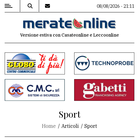
08/08/2026 - 21:11
MENU
Versione estiva con Casateonline e Leccoonline
Editoriale
e
commenti
Contenuti
del
sito
Appuntamenti
Sport
Associazioni
Home
Articoli
Sport
Meteo