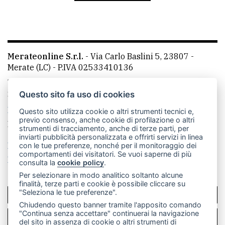
Ricerca
avanzata
Merateonline S.r.l.
-
Via Carlo Baslini 5, 23807 -
LE
Merate (LC)
- P.IVA 02533410136
ALTRE
TESTATE
Telefono:
039 9902881
- Whatsapp: 351 3481257 - E-
mail: redazione@merateonline.it
Questo sito fa uso di cookies
La redazione
CasateOnline
LeccoOnline
RSS
Questo sito utilizza cookie o altri strumenti tecnici e,
previo consenso, anche cookie di profilazione o altri
Made by
VIP
strumenti di tracciamento, anche di terze parti, per
inviarti pubblicità personalizzata e offrirti servizi in linea
Privacy policy
Cookie policy
con le tue preferenze, nonché per il monitoraggio dei
comportamenti dei visitatori. Se vuoi saperne di più
Rivedi le tue scelte sui cookie
PRIVACY
consulta la
cookie policy
.
Per selezionare in modo analitico soltanto alcune
Privacy
finalità, terze parti e cookie è possibile cliccare su
"Seleziona le tue preferenze".
SCRIVICI
policy
Chiudendo questo banner tramite l'apposito comando
"Continua senza accettare" continuerai la navigazione
Cookie
PER LA TUA PUBBLICITÀ
del sito in assenza di cookie o altri strumenti di