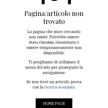
CONTATTI
Pagina/articolo non
trovato
La
redazione
La pagina che stavi cercando
non esiste. Potrebbe essere
Scrivici
stata rimossa, rinominata o
Per
essere temporaneamente non
disponibile.
la
tua
Ti preghiamo di utilizzare il
pubblicità
menu del sito per proseguire la
navigazione.
Se non trovi un articolo, prova
CERCA
con la
ricerca avanzata
.
Cerca
per
HOME PAGE
comune