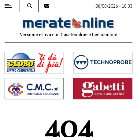
06/08/2026 - 18:33
MENU
Versione estiva con Casateonline e Leccoonline
Editoriale
e
commenti
Contenuti
del
sito
Appuntamenti
404
Associazioni
Meteo