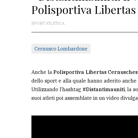
Polisportiva Liberta
La
redazione
SPORT ATLETICA
Scrivici
Per
Cernusco Lombardone
la
tua
pubblicità
Anche la
Polisportiva Libertas Cernusche
dello sport e alla quale hanno aderito anche
Utilizzando l’hashtag
#Distantimauniti
, la s
CERCA
suoi atleti poi assemblate in un video divulga
Cerca
per
comune
Ricerca