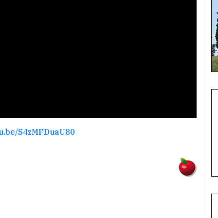
utu.be/S4zMFDuaU80