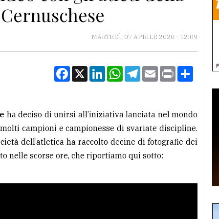
s Cernuschese
MARTEDÌ, 07 APRILE 2020 - 12:09
Facebook
X
LinkedIn
WhatsApp
Telegram
Email
Print
Condiv
se
ha deciso di unirsi all’iniziativa lanciata nel mondo
 molti campioni e campionesse di svariate discipline.
ocietà dell’atletica ha raccolto decine di fotografie dei
to nelle scorse ore, che riportiamo qui sotto: