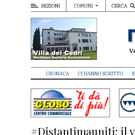
SEZIONI
CERCA
COMUNI
MENU
Editoriale
e
commenti
V
Contenuti
del
CRONACA
CI HANNO SCRITTO
E
sito
Appuntamenti
Associazioni
Meteo
#Distantimauniti: il v
CONTATTI