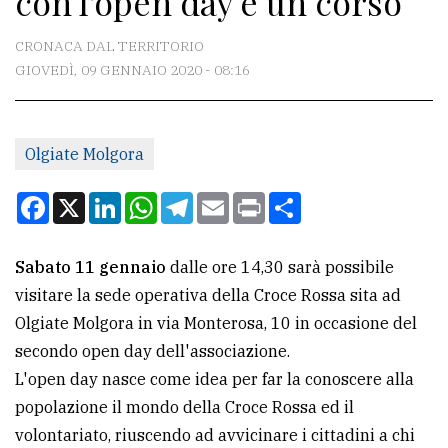
con l'open day e un corso
CONTATTI
CRONACA DAL TERRITORIO
GIOVEDÌ, 09 GENNAIO 2020 - 08:16
La
redazione
Olgiate Molgora
Scrivici
Per
Facebook
X
LinkedIn
WhatsApp
Telegram
Email
Print
Condividi
la
tua
Sabato 11 gennaio
dalle ore 14,30 sarà possibile
pubblicità
visitare la sede operativa della Croce Rossa sita ad
Olgiate Molgora in via Monterosa, 10 in occasione del
CERCA
secondo open day dell'associazione.
L'open day nasce come idea per far la conoscere alla
Cerca
popolazione il mondo della Croce Rossa ed il
per
volontariato, riuscendo ad avvicinare i cittadini a chi
comune