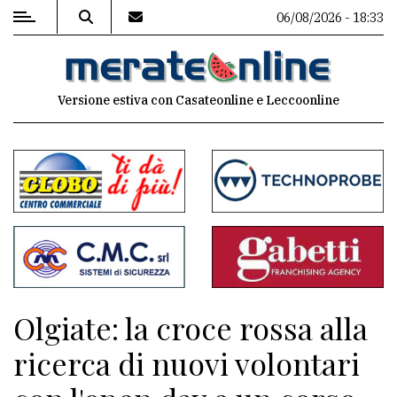
06/08/2026 - 18:33
MENU
Versione estiva con Casateonline e Leccoonline
Editoriale
e
commenti
Contenuti
del
sito
Appuntamenti
Olgiate: la croce rossa alla
Associazioni
ricerca di nuovi volontari
Meteo