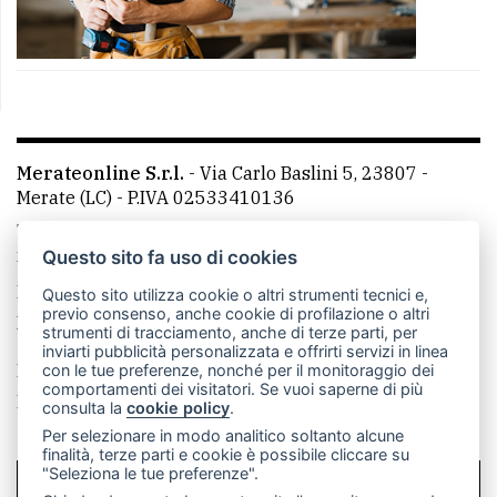
Merateonline S.r.l.
-
Via Carlo Baslini 5, 23807 -
Merate (LC)
- P.IVA 02533410136
Telefono:
039 9902881
- Whatsapp: 351 3481257 - E-
mail: redazione@merateonline.it
Questo sito fa uso di cookies
La redazione
CasateOnline
LeccoOnline
RSS
Questo sito utilizza cookie o altri strumenti tecnici e,
previo consenso, anche cookie di profilazione o altri
Made by
VIP
strumenti di tracciamento, anche di terze parti, per
inviarti pubblicità personalizzata e offrirti servizi in linea
Privacy policy
Cookie policy
con le tue preferenze, nonché per il monitoraggio dei
comportamenti dei visitatori. Se vuoi saperne di più
Rivedi le tue scelte sui cookie
consulta la
cookie policy
.
Per selezionare in modo analitico soltanto alcune
finalità, terze parti e cookie è possibile cliccare su
"Seleziona le tue preferenze".
SCRIVICI