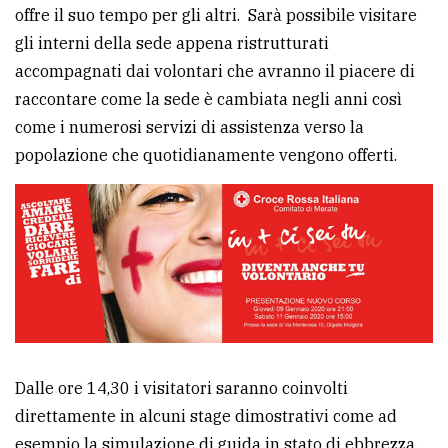
offre il suo tempo per gli altri. Sarà possibile visitare
Ricerca
gli interni della sede appena ristrutturati
avanzata
accompagnati dai volontari che avranno il piacere di
raccontare come la sede è cambiata negli anni così
come i numerosi servizi di assistenza verso la
LE
ALTRE
popolazione che quotidianamente vengono offerti.
TESTATE
PRIVACY
Privacy
Dalle ore 14,30 i visitatori saranno coinvolti
policy
direttamente in alcuni stage dimostrativi come ad
Cookie
esempio la simulazione di guida in stato di ebbrezza,