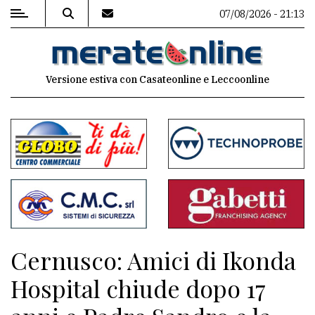
07/08/2026 - 21:13
MENU
Versione estiva con Casateonline e Leccoonline
Editoriale
e
commenti
Contenuti
del
sito
Appuntamenti
Cernusco: Amici di Ikonda
Associazioni
Hospital chiude dopo 17
Meteo