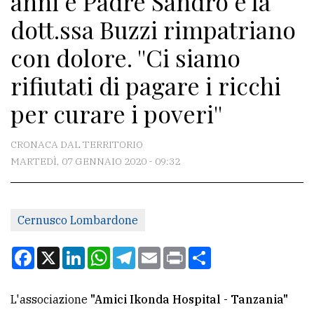
anni e Padre Sandro e la
dott.ssa Buzzi rimpatriano
CONTATTI
con dolore. ''Ci siamo
La
rifiutati di pagare i ricchi
redazione
per curare i poveri''
Scrivici
Per
CRONACA DAL TERRITORIO
la
MARTEDÌ, 07 GENNAIO 2020 - 09:32
tua
pubblicità
Cernusco Lombardone
CERCA
Facebook
X
LinkedIn
WhatsApp
Telegram
Email
Print
Condividi
Cerca
per
L'associazione
"Amici Ikonda Hospital - Tanzania"
comune