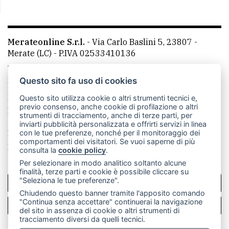
Merateonline S.r.l.
-
Via Carlo Baslini 5, 23807 -
Merate (LC)
- P.IVA 02533410136
Telefono:
039 9902881
- Whatsapp: 351 3481257 - E-
mail: redazione@merateonline.it
Questo sito fa uso di cookies
La redazione
CasateOnline
LeccoOnline
RSS
Questo sito utilizza cookie o altri strumenti tecnici e,
previo consenso, anche cookie di profilazione o altri
Made by
VIP
strumenti di tracciamento, anche di terze parti, per
inviarti pubblicità personalizzata e offrirti servizi in linea
Privacy policy
Cookie policy
con le tue preferenze, nonché per il monitoraggio dei
comportamenti dei visitatori. Se vuoi saperne di più
Rivedi le tue scelte sui cookie
consulta la
cookie policy
.
Per selezionare in modo analitico soltanto alcune
finalità, terze parti e cookie è possibile cliccare su
"Seleziona le tue preferenze".
SCRIVICI
Chiudendo questo banner tramite l'apposito comando
"Continua senza accettare" continuerai la navigazione
PER LA TUA PUBBLICITÀ
del sito in assenza di cookie o altri strumenti di
tracciamento diversi da quelli tecnici.