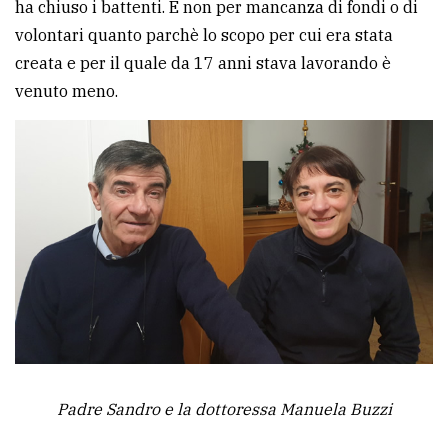
ha chiuso i battenti. E non per mancanza di fondi o di
volontari quanto parchè lo scopo per cui era stata
Ricerca
creata e per il quale da 17 anni stava lavorando è
avanzata
venuto meno.
LE
ALTRE
TESTATE
PRIVACY
Privacy
policy
Padre Sandro e la dottoressa Manuela Buzzi
Cookie