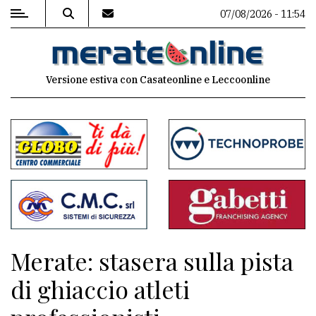
07/08/2026 - 11:54
MENU
Versione estiva con Casateonline e Leccoonline
Editoriale
e
commenti
Contenuti
del
sito
Appuntamenti
Merate: stasera sulla pista
Associazioni
di ghiaccio atleti
Meteo