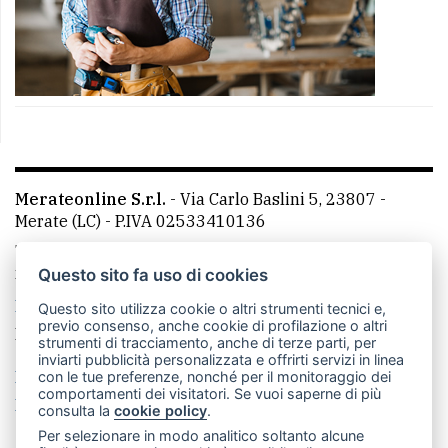
Merateonline S.r.l.
-
Via Carlo Baslini 5, 23807 -
Merate (LC)
- P.IVA 02533410136
Telefono:
039 9902881
- Whatsapp: 351 3481257 - E-
mail: redazione@merateonline.it
Questo sito fa uso di cookies
La redazione
CasateOnline
LeccoOnline
RSS
Questo sito utilizza cookie o altri strumenti tecnici e,
previo consenso, anche cookie di profilazione o altri
Made by
VIP
strumenti di tracciamento, anche di terze parti, per
inviarti pubblicità personalizzata e offrirti servizi in linea
Privacy policy
Cookie policy
con le tue preferenze, nonché per il monitoraggio dei
comportamenti dei visitatori. Se vuoi saperne di più
Rivedi le tue scelte sui cookie
consulta la
cookie policy
.
Per selezionare in modo analitico soltanto alcune