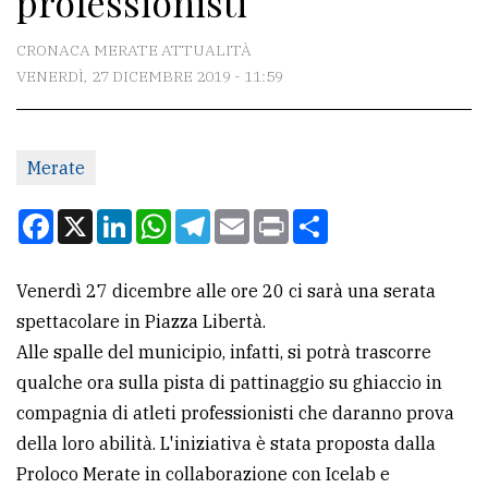
professionisti
CONTATTI
CRONACA MERATE ATTUALITÀ
VENERDÌ, 27 DICEMBRE 2019 - 11:59
La
redazione
Merate
Scrivici
Per
Facebook
X
LinkedIn
WhatsApp
Telegram
Email
Print
Condividi
la
tua
Venerdì 27 dicembre alle ore 20 ci sarà una serata
pubblicità
spettacolare in Piazza Libertà.
Alle spalle del municipio, infatti, si potrà trascorre
CERCA
qualche ora sulla pista di pattinaggio su ghiaccio in
compagnia di atleti professionisti che daranno prova
Cerca
della loro abilità. L'iniziativa è stata proposta dalla
per
Proloco Merate in collaborazione con Icelab e
comune