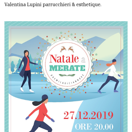
Valentina Lupini parrucchieri & esthetique.
Ricerca
avanzata
LE
ALTRE
TESTATE
PRIVACY
Privacy
policy
Cookie