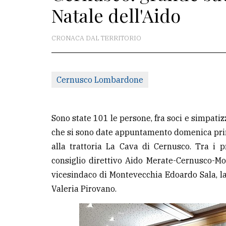
Natale dell'Aido
La
redazione
CRONACA DAL TERRITORIO
Scrivici
Per
Cernusco Lombardone
la
tua
pubblicità
Sono state 101 le persone, fra soci e simpatizz
che si sono date appuntamento domenica prim
alla trattoria La Cava di Cernusco. Tra i p
CERCA
consiglio direttivo Aido Merate-Cernusco-Mo
Cerca
vicesindaco di Montevecchia Edoardo Sala, la 
per
Valeria Pirovano.
comune
Ricerca