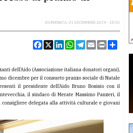
DOMENICA, 01 DICEMBRE 2019 - 18:03
Facebook
X
LinkedIn
WhatsApp
Telegram
Email
Print
Condiv
anti dell’Aido (Associazione italiana donatori organi),
o dicembre per il consueto pranzo sociale di Natale
resenti il presidente dell’Aido Bruno Bosisio con il
ntevecchia, il sindaco di Merate Massimo Panzeri, il
consigliere delegata alla attività culturale e giovani