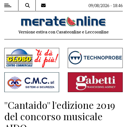
09/08/2026 - 18:46
MENU
Versione estiva con Casateonline e Leccoonline
Editoriale
e
commenti
Contenuti
del
sito
Appuntamenti
''Cantaido'' l'edizione 2019
Associazioni
del concorso musicale
Meteo