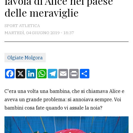
favola di Alice nel paese
delle meraviglie
CONTATTI
SPORT ATLETICA
La
MARTEDÌ, 04 GIUGNO 2019 - 18:37
redazione
Scrivici
Per
Olgiate Molgora
la
Facebook
X
LinkedIn
WhatsApp
Telegram
Email
Print
Condividi
tua
pubblicità
C'era una volta una bambina, che si chiamava Alice e
aveva un grande problema: si annoiava sempre. Voi
CERCA
bambini cosa fate quando vi assale la noia?
Cerca
per
comune