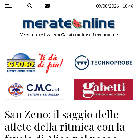
09/08/2026 - 18:46
MENU
Versione estiva con Casateonline e Leccoonline
Editoriale
e
commenti
Contenuti
del
sito
Appuntamenti
San Zeno: il saggio delle
Associazioni
atlete della ritmica con la
Meteo