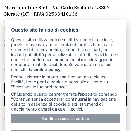
Merateonline S.r.l.
-
Via Carlo Baslini 5, 23807 -
Merate (LC)
- P.IVA 02533410136
Telefono:
039 9902881
- Whatsapp: 351 3481257 - E-
mail: redazione@merateonline.it
Questo sito fa uso di cookies
La redazione
CasateOnline
LeccoOnline
RSS
Questo sito utilizza cookie o altri strumenti tecnici e,
previo consenso, anche cookie di profilazione o altri
Made by
VIP
strumenti di tracciamento, anche di terze parti, per
inviarti pubblicità personalizzata e offrirti servizi in linea
Privacy policy
Cookie policy
con le tue preferenze, nonché per il monitoraggio dei
comportamenti dei visitatori. Se vuoi saperne di più
Rivedi le tue scelte sui cookie
consulta la
cookie policy
.
Per selezionare in modo analitico soltanto alcune
finalità, terze parti e cookie è possibile cliccare su
"Seleziona le tue preferenze".
SCRIVICI
Chiudendo questo banner tramite l'apposito comando
"Continua senza accettare" continuerai la navigazione
PER LA TUA PUBBLICITÀ
del sito in assenza di cookie o altri strumenti di
tracciamento diversi da quelli tecnici.
© Copyright Merateonline S.r.l. - Tutti i diritti riservati.
Continua senza accettare
E' proibita la riproduzione e pubblicazione anche