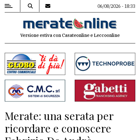
06/08/2026 - 18:33
MENU
Versione estiva con Casateonline e Leccoonline
Editoriale
e
commenti
Contenuti
del
sito
Appuntamenti
Merate: una serata per
Associazioni
ricordare e conoscere
Meteo