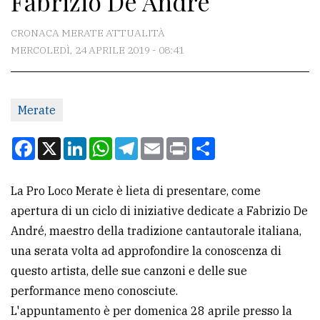
Fabrizio De Andrè
CONTATTI
CRONACA MERATE ATTUALITÀ
MERCOLEDÌ, 24 APRILE 2019 - 08:41
La
redazione
Merate
Scrivici
Per
Facebook
X
LinkedIn
WhatsApp
Telegram
Email
Print
Condividi
la
tua
La Pro Loco Merate è lieta di presentare, come
pubblicità
apertura di un ciclo di iniziative dedicate a Fabrizio De
André, maestro della tradizione cantautorale italiana,
CERCA
una serata volta ad approfondire la conoscenza di
questo artista, delle sue canzoni e delle sue
Cerca
performance meno conosciute.
per
L'appuntamento è per domenica 28 aprile presso la
comune