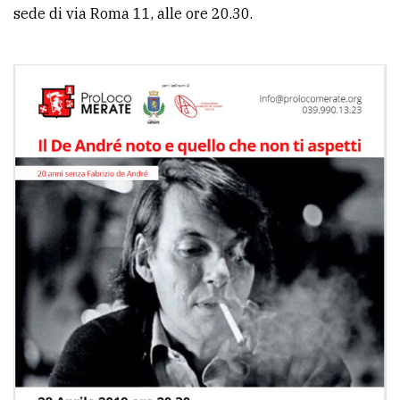
sede di via Roma 11, alle ore 20.30.
Ricerca
avanzata
LE
ALTRE
TESTATE
PRIVACY
Privacy
policy
Cookie