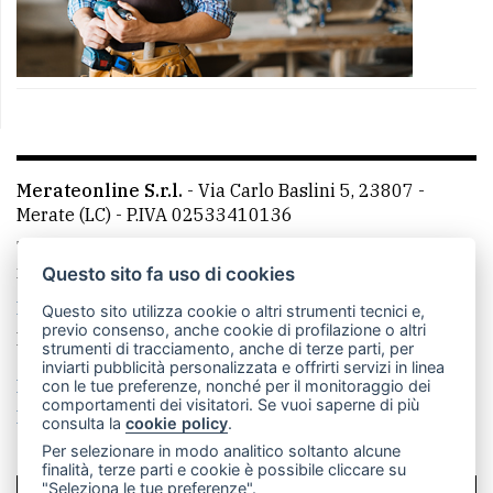
Merateonline S.r.l.
-
Via Carlo Baslini 5, 23807 -
Merate (LC)
- P.IVA 02533410136
Telefono:
039 9902881
- Whatsapp: 351 3481257 - E-
mail: redazione@merateonline.it
Questo sito fa uso di cookies
La redazione
CasateOnline
LeccoOnline
RSS
Questo sito utilizza cookie o altri strumenti tecnici e,
previo consenso, anche cookie di profilazione o altri
Made by
VIP
strumenti di tracciamento, anche di terze parti, per
inviarti pubblicità personalizzata e offrirti servizi in linea
Privacy policy
Cookie policy
con le tue preferenze, nonché per il monitoraggio dei
comportamenti dei visitatori. Se vuoi saperne di più
Rivedi le tue scelte sui cookie
consulta la
cookie policy
.
Per selezionare in modo analitico soltanto alcune
finalità, terze parti e cookie è possibile cliccare su
"Seleziona le tue preferenze".