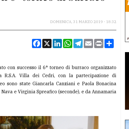
DOMENICA, 31 MARZO 2019 - 18:32
Facebook
X
LinkedIn
WhatsApp
Telegram
Email
Print
Condiv
ato con successo il 6° torneo di burraco organizzato
a R.S.A. Villa dei Cedri, con la partecipazione di
orneo sono state Giancarla Canziani e Paola Bonacina
ta Nava e Virginia Spreafico (seconde), e da Annamaria