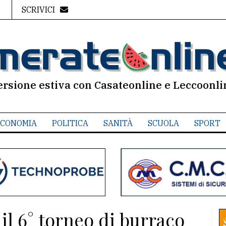
SCRIVICI
ersione estiva con Casateonline e Leccoonli
CONOMIA
POLITICA
SANITÀ
SCUOLA
SPORT
il 6° torneo di burraco