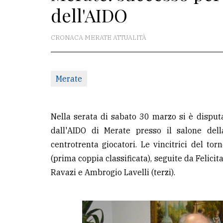
dell'AIDO
La
redazione
CRONACA MERATE ATTUALITÀ
Scrivici
Per
Merate
la
tua
pubblicità
Nella serata di sabato 30 marzo si è disput
dall'AIDO di Merate presso il salone dell
centrotrenta giocatori. Le vincitrici del t
CERCA
(prima coppia classificata), seguite da Felici
Cerca
Ravazi e Ambrogio Lavelli (terzi).
per
comune
Ricerca