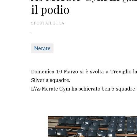
il podio
La
redazione
SPORT ATLETICA
Scrivici
Per
Merate
la
tua
pubblicità
Domenica 10 Marzo si è svolta a Treviglio la
Silver a squadre.
L'As Merate Gym ha schierato ben 5 squadre: 3 
CERCA
Cerca
per
comune
Ricerca