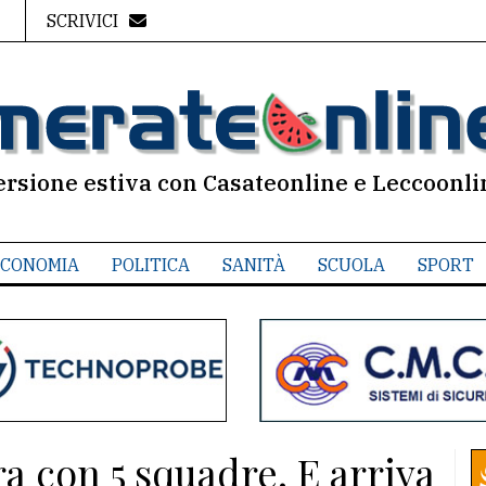
SCRIVICI
ersione estiva con Casateonline e Leccoonli
CONOMIA
POLITICA
SANITÀ
SCUOLA
SPORT
a con 5 squadre. E arriva