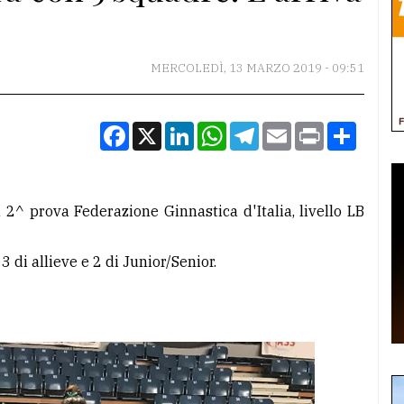
MERCOLEDÌ, 13 MARZO 2019 - 09:51
Facebook
X
LinkedIn
WhatsApp
Telegram
Email
Print
Condiv
 2^ prova Federazione Ginnastica d'Italia, livello LB
di allieve e 2 di Junior/Senior.