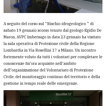
Ricerca
avanzata
A seguito del corso sul ''Rischio idrogeologico '' di
sabato 19 gennaio scorso tenuto dal geologo Egidio De
LE
ALTRE
Maron, AVPC Imbersago in data 23 gennaio ha visitato
TESTATE
la sala operativa di Protezione civile della Regione
Lombardia in Via Rosellini 17 a Milano. Un incontro
fortemente voluto da tutti i volontari per completare le
conoscenze fin'ora acquisite nell'ambito
dell'organizzazione del Volontariato di Protezione
PRIVACY
Civile, del monitoraggio continuo del territorio e della
gestione in tempo reale delle emergenze.
Privacy
policy
Cookie