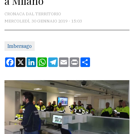
a Milano
CONTATTI
CRONACA DAL TERRITORIO
MERCOLEDÌ, 30 GENNAIO 2019 - 15:03
La
redazione
Imbersago
Scrivici
Per
Facebook
X
LinkedIn
WhatsApp
Telegram
Email
Print
Condividi
la
tua
pubblicità
CERCA
Cerca
per
comune