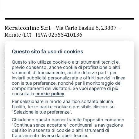
Merateonline S.r.l.
-
Via Carlo Baslini 5, 23807 -
Merate (LC)
- P.IVA 02533410136
Telefono:
039 9902881
- Whatsapp: 351 3481257 - E-
mail: redazione@merateonline.it
Questo sito fa uso di cookies
La redazione
CasateOnline
LeccoOnline
RSS
Questo sito utilizza cookie o altri strumenti tecnici e,
previo consenso, anche cookie di profilazione o altri
Made by
VIP
strumenti di tracciamento, anche di terze parti, per
inviarti pubblicità personalizzata e offrirti servizi in linea
Privacy policy
Cookie policy
con le tue preferenze, nonché per il monitoraggio dei
comportamenti dei visitatori. Se vuoi saperne di più
Rivedi le tue scelte sui cookie
consulta la
cookie policy
.
Per selezionare in modo analitico soltanto alcune
finalità, terze parti e cookie è possibile cliccare su
"Seleziona le tue preferenze".
SCRIVICI
Chiudendo questo banner tramite l'apposito comando
"Continua senza accettare" continuerai la navigazione
PER LA TUA PUBBLICITÀ
del sito in assenza di cookie o altri strumenti di
tracciamento diversi da quelli tecnici.