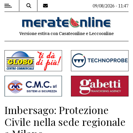
09/08/2026 - 11:47
MENU
Versione estiva con Casateonline e Leccoonline
Editoriale
e
commenti
Contenuti
del
sito
Appuntamenti
Imbersago: Protezione
Associazioni
Civile nella sede regionale
Meteo