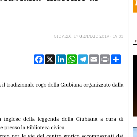
GIOVEDÌ, 17 GENNAIO 2019 - 19:03
Facebook
X
LinkedIn
WhatsApp
Telegram
Email
Print
Condiv
l tradizionale rogo della Giubiana organizzato dalla
ua inglese della leggenda della Giubiana a cura di
 presso la Biblioteca civica
orteo per le vie del centro storico accompagnati dai