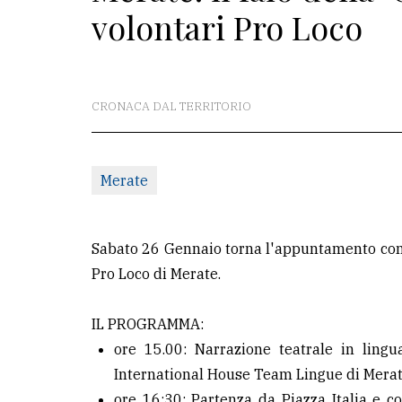
volontari Pro Loco
La
redazione
Scrivici
CRONACA DAL TERRITORIO
Per
la
tua
Merate
pubblicità
Sabato 26 Gennaio torna l'appuntamento con i
CERCA
Pro Loco di Merate.
Cerca
IL PROGRAMMA:
per
ore 15.00: Narrazione teatrale in ling
comune
International House Team Lingue di Merate
Ricerca
ore 16:30: Partenza da Piazza Italia e c