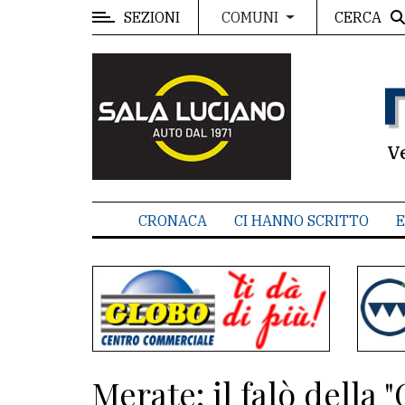
SEZIONI
CERCA
COMUNI
MENU
Editoriale
e
commenti
V
Contenuti
del
CRONACA
CI HANNO SCRITTO
E
sito
Appuntamenti
Associazioni
Meteo
Merate: il falò della 
CONTATTI