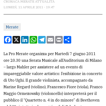
CRONACA MERATE ATTUALITÀ
LUNEDÌ, 11 APRILE 2011 - 19:47
CONTATTI
La
Merate
redazione
Scrivici
Facebook
X
LinkedIn
WhatsApp
Telegram
Email
Print
Condividi
Per
la
La Pro Merate organizza per Martedì 7 giugno 2011
tua
ore 20.30 una Serata Musicale all’Auditorium di Milano
pubblicità
– largo Mahler per assistere ad un evento di
impareggiabile valore artistico: l’esibizione in concerto
di Uto Ughi. Il grande violinista, accompagnato da
CERCA
Marine Regard (violino), Francesco Fiore (viola), Franco
Cerca
Maggio Ormezowsky (violoncello) interpreterà per il
per
pubblico il “Quartetto n. 4 in do minore” di Beethoven
comune