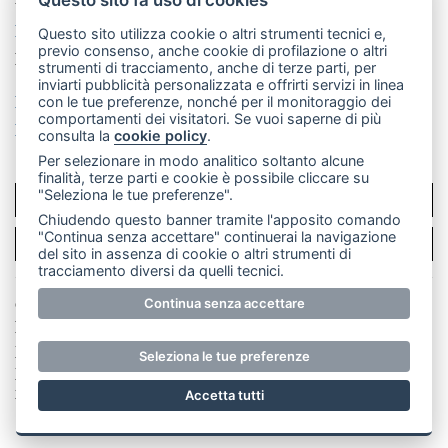
La redazione
CasateOnline
LeccoOnline
RSS
Questo sito utilizza cookie o altri strumenti tecnici e,
previo consenso, anche cookie di profilazione o altri
Made by
VIP
strumenti di tracciamento, anche di terze parti, per
inviarti pubblicità personalizzata e offrirti servizi in linea
Privacy policy
Cookie policy
con le tue preferenze, nonché per il monitoraggio dei
comportamenti dei visitatori. Se vuoi saperne di più
Rivedi le tue scelte sui cookie
consulta la
cookie policy
.
Per selezionare in modo analitico soltanto alcune
finalità, terze parti e cookie è possibile cliccare su
"Seleziona le tue preferenze".
SCRIVICI
Chiudendo questo banner tramite l'apposito comando
"Continua senza accettare" continuerai la navigazione
PER LA TUA PUBBLICITÀ
del sito in assenza di cookie o altri strumenti di
tracciamento diversi da quelli tecnici.
© Copyright Merateonline S.r.l. - Tutti i diritti riservati.
Continua senza accettare
E' proibita la riproduzione e pubblicazione anche
parziale di testi, articoli e immagini senza la
Seleziona le tue preferenze
preventiva autorizzazione scritta dell'editore. RI Lecco
numero Rea LC 291.277 - Capitale sociale 10.329,14 €
Accetta tutti