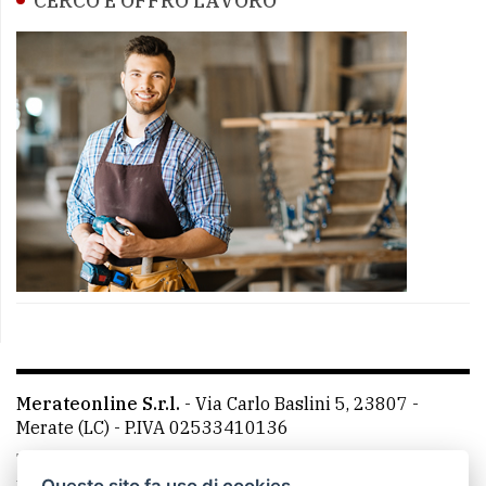
CERCO E OFFRO LAVORO
Merateonline S.r.l.
-
Via Carlo Baslini 5, 23807 -
Merate (LC)
- P.IVA 02533410136
Telefono:
039 9902881
- Whatsapp: 351 3481257 - E-
mail: redazione@merateonline.it
Questo sito fa uso di cookies