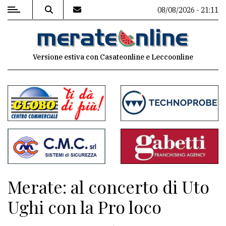
08/08/2026 - 21:11
MENU
Versione estiva con Casateonline e Leccoonline
Editoriale
e
commenti
Contenuti
del
sito
Appuntamenti
Merate: al concerto di Uto
Associazioni
Ughi con la Pro loco
Meteo