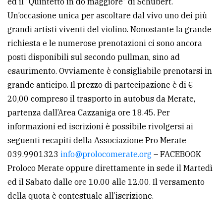
ed il “Quintetto in do maggiore” di Schubert.
Un’occasione unica per ascoltare dal vivo uno dei più
Ricerca
grandi artisti viventi del violino. Nonostante la grande
avanzata
richiesta e le numerose prenotazioni ci sono ancora
posti disponibili sul secondo pullman, sino ad
LE
esaurimento. Ovviamente è consigliabile prenotarsi in
ALTRE
TESTATE
grande anticipo. Il prezzo di partecipazione è di €
20,00 compreso il trasporto in autobus da Merate,
partenza dall’Area Cazzaniga ore 18.45. Per
informazioni ed iscrizioni è possibile rivolgersi ai
seguenti recapiti della Associazione Pro Merate
039.9901323
info@prolocomerate.org
– FACEBOOK
PRIVACY
Proloco Merate oppure direttamente in sede il Martedì
Privacy
ed il Sabato dalle ore 10.00 alle 12.00. Il versamento
policy
della quota è contestuale all’iscrizione.
Cookie