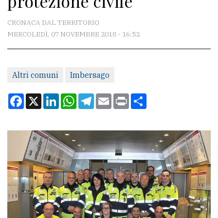
protezione civile
CONTATTI
CRONACA DAL TERRITORIO
MERCOLEDÌ, 07 NOVEMBRE 2018 - 16:52
La
redazione
Altri comuni
Imbersago
Scrivici
Per
Facebook
X
LinkedIn
WhatsApp
Telegram
Email
Print
Condividi
la
tua
pubblicità
CERCA
Cerca
per
comune