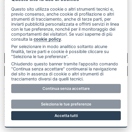
La redazione
CasateOnline
LeccoOnline
RSS
Questo sito utilizza cookie o altri strumenti tecnici e,
previo consenso, anche cookie di profilazione o altri
Made by
VIP
strumenti di tracciamento, anche di terze parti, per
inviarti pubblicità personalizzata e offrirti servizi in linea
Privacy policy
Cookie policy
con le tue preferenze, nonché per il monitoraggio dei
comportamenti dei visitatori. Se vuoi saperne di più
Rivedi le tue scelte sui cookie
consulta la
cookie policy
.
Per selezionare in modo analitico soltanto alcune
finalità, terze parti e cookie è possibile cliccare su
"Seleziona le tue preferenze".
SCRIVICI
Chiudendo questo banner tramite l'apposito comando
"Continua senza accettare" continuerai la navigazione
PER LA TUA PUBBLICITÀ
del sito in assenza di cookie o altri strumenti di
tracciamento diversi da quelli tecnici.
Continua senza accettare
© Copyright Merateonline S.r.l. - Tutti i diritti riservati.
E' proibita la riproduzione e pubblicazione anche
parziale di testi, articoli e immagini senza la
Seleziona le tue preferenze
preventiva autorizzazione scritta dell'editore. RI Lecco
numero Rea LC 291.277 - Capitale sociale 10.329,14 €
Accetta tutti