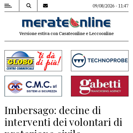
09/08/2026 - 11:47
MENU
Versione estiva con Casateonline e Leccoonline
Editoriale
e
commenti
Contenuti
del
sito
Appuntamenti
Imbersago: decine di
Associazioni
interventi dei volontari di
Meteo