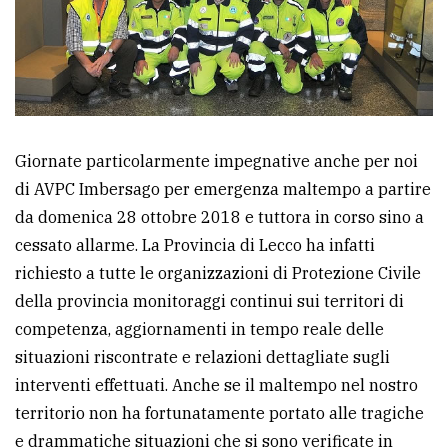
Ricerca
avanzata
LE
ALTRE
Giornate particolarmente impegnative anche per noi
TESTATE
di AVPC Imbersago per emergenza maltempo a partire
da domenica 28 ottobre 2018 e tuttora in corso sino a
cessato allarme. La Provincia di Lecco ha infatti
richiesto a tutte le organizzazioni di Protezione Civile
della provincia monitoraggi continui sui territori di
PRIVACY
competenza, aggiornamenti in tempo reale delle
situazioni riscontrate e relazioni dettagliate sugli
Privacy
interventi effettuati. Anche se il maltempo nel nostro
policy
territorio non ha fortunatamente portato alle tragiche
Cookie
e drammatiche situazioni che si sono verificate in