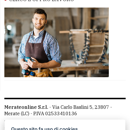
Merateonline S.r.l.
-
Via Carlo Baslini 5, 23807 -
Merate (LC)
- P.IVA 02533410136
Telefono:
039 9902881
- Whatsapp: 351 3481257 - E-
mail: redazione@merateonline.it
Questo sito fa uso di cookies