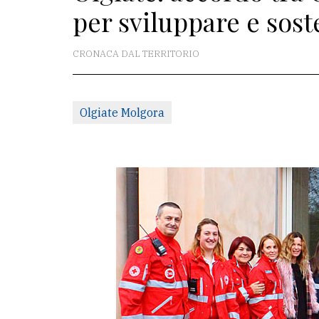
per sviluppare e sost
La
redazione
CRONACA DAL TERRITORIO
Scrivici
Per
Olgiate Molgora
la
tua
pubblicità
CERCA
Cerca
per
comune
Ricerca