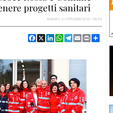
enere progetti sanitari
SABATO, 13 OTTOBRE 2018 - 08:52
Facebook
X
LinkedIn
WhatsApp
Telegram
Email
Print
Condiv