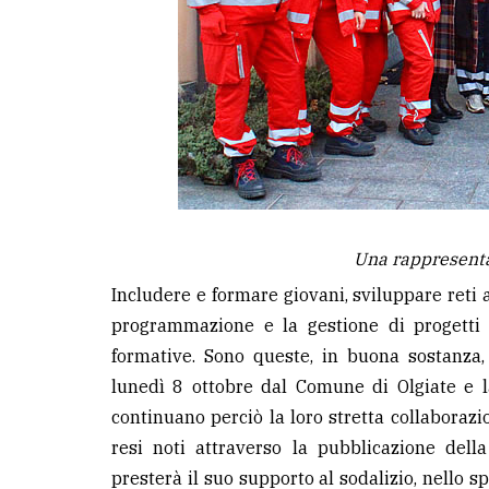
avanzata
LE
ALTRE
TESTATE
Una rappresenta
Includere e formare giovani, sviluppare reti a
PRIVACY
programmazione e la gestione di progetti sa
Privacy
formative. Sono queste, in buona sostanza, 
policy
lunedì 8 ottobre dal Comune di Olgiate e l
Cookie
continuano perciò la loro stretta collaborazio
policy
resi noti attraverso la pubblicazione dell
presterà il suo supporto al sodalizio, nello s