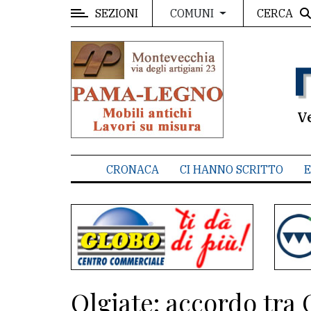
SEZIONI
CERCA
COMUNI
MENU
Editoriale
e
commenti
V
Contenuti
del
CRONACA
CI HANNO SCRITTO
E
sito
Appuntamenti
Associazioni
Meteo
Olgiate: accordo tra
CONTATTI