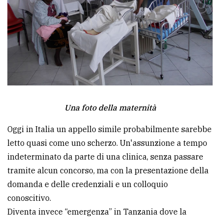
Ricerca
avanzata
LE
ALTRE
TESTATE
Una foto della maternità
Oggi in Italia un appello simile probabilmente sarebbe
letto quasi come uno scherzo. Un'assunzione a tempo
indeterminato da parte di una clinica, senza passare
PRIVACY
tramite alcun concorso, ma con la presentazione della
Privacy
domanda e delle credenziali e un colloquio
policy
conoscitivo.
Diventa invece “emergenza” in Tanzania dove la
Cookie