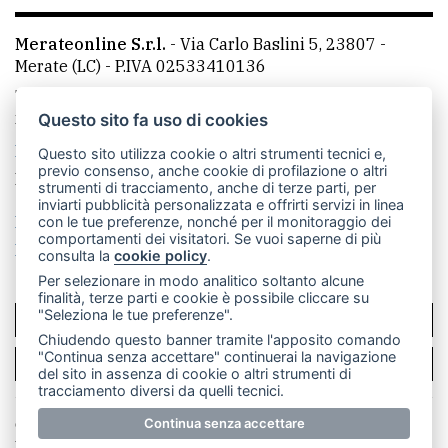
Merateonline S.r.l.
-
Via Carlo Baslini 5, 23807 -
Merate (LC)
- P.IVA 02533410136
Telefono:
039 9902881
- Whatsapp: 351 3481257 - E-
mail: redazione@merateonline.it
Questo sito fa uso di cookies
La redazione
CasateOnline
LeccoOnline
RSS
Questo sito utilizza cookie o altri strumenti tecnici e,
previo consenso, anche cookie di profilazione o altri
Made by
VIP
strumenti di tracciamento, anche di terze parti, per
inviarti pubblicità personalizzata e offrirti servizi in linea
Privacy policy
Cookie policy
con le tue preferenze, nonché per il monitoraggio dei
comportamenti dei visitatori. Se vuoi saperne di più
Rivedi le tue scelte sui cookie
consulta la
cookie policy
.
Per selezionare in modo analitico soltanto alcune
finalità, terze parti e cookie è possibile cliccare su
"Seleziona le tue preferenze".
SCRIVICI
Chiudendo questo banner tramite l'apposito comando
"Continua senza accettare" continuerai la navigazione
PER LA TUA PUBBLICITÀ
del sito in assenza di cookie o altri strumenti di
tracciamento diversi da quelli tecnici.
© Copyright Merateonline S.r.l. - Tutti i diritti riservati.
Continua senza accettare
E' proibita la riproduzione e pubblicazione anche