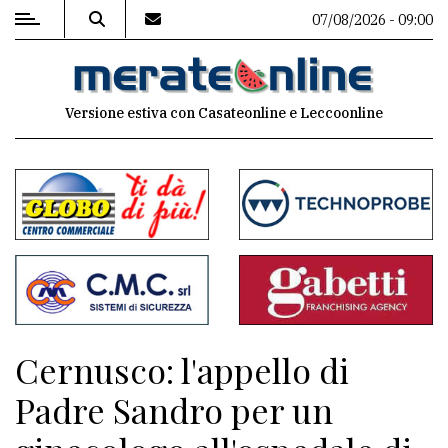
07/08/2026 - 09:00
MENU
Versione estiva con Casateonline e Leccoonline
Editoriale
e
commenti
Contenuti
del
sito
Appuntamenti
Cernusco: l'appello di
Associazioni
Padre Sandro per un
Meteo